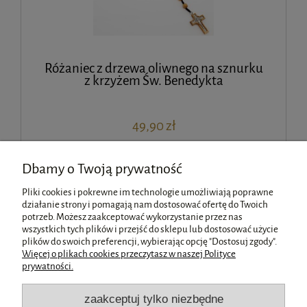
Różaniec z drzewa oliwnego na sznurku
z krzyżem Św. Benedykta
49,90 zł
Dbamy o Twoją prywatność
Pliki cookies i pokrewne im technologie umożliwiają poprawne
«
1
2
3
»
działanie strony i pomagają nam dostosować ofertę do Twoich
potrzeb. Możesz zaakceptować wykorzystanie przez nas
wszystkich tych plików i przejść do sklepu lub dostosować użycie
Pomoc
plików do swoich preferencji, wybierając opcję "Dostosuj zgody".
Więcej o plikach cookies przeczytasz w naszej Polityce
prywatności.
Moje konto
zaakceptuj tylko niezbędne