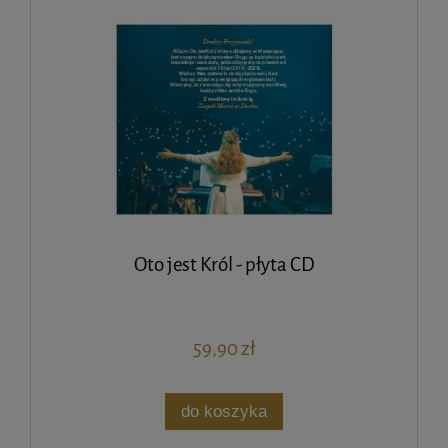
Oto jest Król - płyta CD
59,90 zł
do koszyka