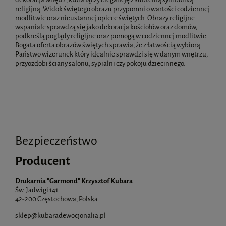
religijną. Widok świętego obrazu przypomni o wartości codziennej
modlitwie oraz nieustannej opiece świętych. Obrazy religijne
wspaniale sprawdzą się jako dekoracja kościołów oraz domów,
podkreślą poglądy religijne oraz pomogą w codziennej modlitwie.
Bogata oferta obrazów świętych sprawia, że z łatwością wybiorą
Państwo wizerunek który idealnie sprawdzi się w danym wnętrzu,
przyozdobi ściany salonu, sypialni czy pokoju dziecinnego.
Bezpieczeństwo
Producent
Drukarnia "Garmond" Krzysztof Kubara
Św. Jadwigi 141
42-200 Częstochowa, Polska
sklep@kubaradewocjonalia.pl