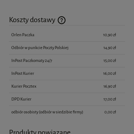
Koszty dostawy
Cena nie zawiera ewentualnych kosztów płatności
Orlen Paczka
10,90 zł
Odbiór w punkcie Poczty Polskiej
14,90 zł
InPost Paczkomaty 24/7
15,00 zł
InPost Kurier
16,00 zł
Kurier Pocztex
16,90 zł
DPD Kurier
17,00 zł
odbiór osobisty
(odbiór w siedzibie firmy)
0,00 zł
Produkty powiązane