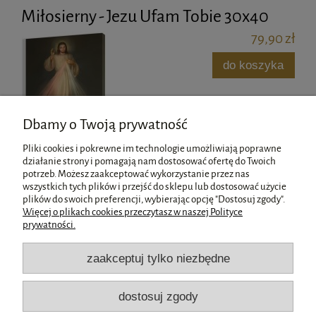
Miłosierny - Jezu Ufam Tobie 30x40
79,90 zł
do koszyka
Dbamy o Twoją prywatność
Pliki cookies i pokrewne im technologie umożliwiają poprawne
działanie strony i pomagają nam dostosować ofertę do Twoich
potrzeb. Możesz zaakceptować wykorzystanie przez nas
wszystkich tych plików i przejść do sklepu lub dostosować użycie
Pomoc
plików do swoich preferencji, wybierając opcję "Dostosuj zgody".
Więcej o plikach cookies przeczytasz w naszej Polityce
prywatności.
Moje konto
zaakceptuj tylko niezbędne
Płatności i dostawa
dostosuj zgody
Informacje