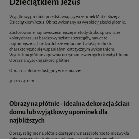
Dzieciątkiem Jezus
Wyjątkowy produkt przedstawiający wizerunek Matki Bożej z
Dzieciątkiem Jezus. Obraz wykonany na wysokiej jakości płótnie.
Zastosowanie najnowocześniejszej metody druku sprawia, że
kolory obrazu są bardzo wyraziste a szczegóły, nawet te
najmniejsze są bardzo dobrze widoczne. Całość produktu
charakteryzuje się wspaniałym, estetycznym wykonaniem.
Wydruk na płótnie zapewnia otrzymanie wiernych i trwałych kopii.
Obraz na wysokiej jakości płótnie.
Obraz na płótnie dostępny w rozmiarze:
30 cm x 40 cm
Obrazy na płótnie - idealna dekoracja ścian
domu lub wyjątkowy upominek dla
najbliższych
Obrazy religijne na płótnie dostępne w naszej ofercie to niezwykła
dekoracja wnętrz, która łączy elegancję z subtelną symboliką