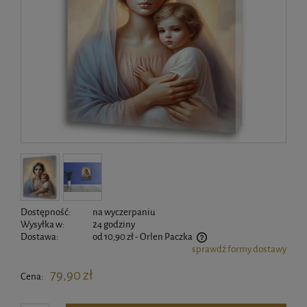
Dostępność:
na wyczerpaniu
Wysyłka w:
24 godziny
Dostawa:
od 10,90 zł
- Orlen Paczka
sprawdź formy dostawy
Cena nie zawiera ewentualnych kosztów płatności
79,90 zł
Cena: