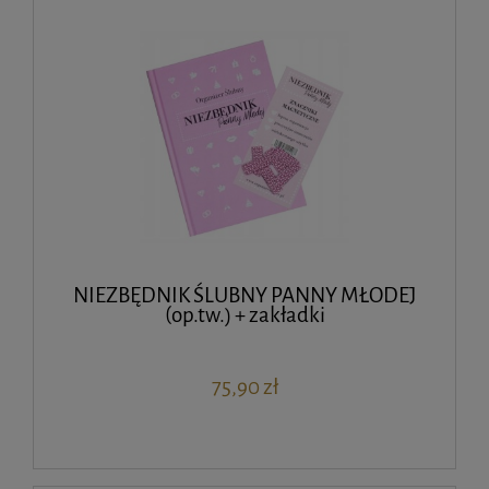
NIEZBĘDNIK ŚLUBNY PANNY MŁODEJ
(op.tw.) + zakładki
75,90 zł