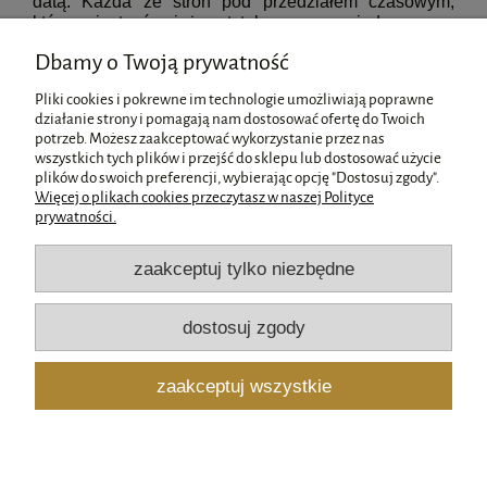
datą. Każda ze stron pod przedziałem czasowym,
którym jest również zatytułowana, posiada szereg
wymienionych czynności, jakie musimy podjąć w tym
Dbamy o Twoją prywatność
wymiarze czasowym. Na stronach zawarte są również
miejsca na obszerne notatki, zapewniają, że wszystko
Pliki cookies i pokrewne im technologie umożliwiają poprawne
będzie w jednym konkretnym miejscu, w naszym
działanie strony i pomagają nam dostosować ofertę do Twoich
organizerze ślubnym.
potrzeb. Możesz zaakceptować wykorzystanie przez nas
wszystkich tych plików i przejść do sklepu lub dostosować użycie
Pomoc
plików do swoich preferencji, wybierając opcję "Dostosuj zgody".
Więcej o plikach cookies przeczytasz w naszej Polityce
prywatności.
Moje konto
zaakceptuj tylko niezbędne
Płatności i dostawa
dostosuj zgody
Informacje
zaakceptuj wszystkie
O nas
pokaż pełną wersję strony