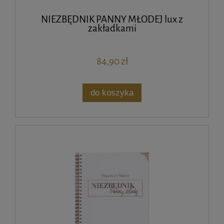
NIEZBĘDNIK PANNY MŁODEJ lux z
zakładkami
84,90 zł
do koszyka