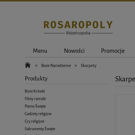
Menu
Nowości
Promocje
»
»
Boże Narodzenie
Skarpety
Skarpe
Produkty
Boże Krówki
Filmy i seriale
Pismo Święte
Gadżety religijne
Gry religijne
Sakramenty Święte