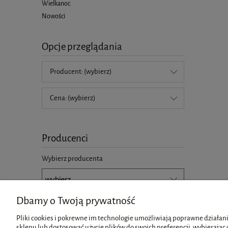
Wielkanoc
Nowości
Opcje przeglądania
Producent: (wybierz)
Cena: (wybierz)
Producenci
Wybierz producenta
Dbamy o Twoją prywatność
Pliki cookies i pokrewne im technologie umożliwiają poprawne działani
sklepu lub dostosować użycie plików do swoich preferencji, wybierając 