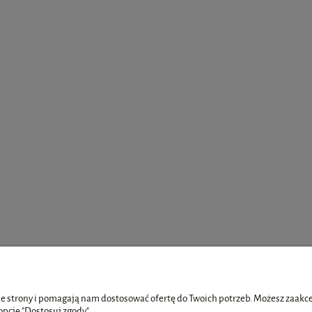
e strony i pomagają nam dostosować ofertę do Twoich potrzeb. Możesz zaakcep
opcję "Dostosuj zgody".