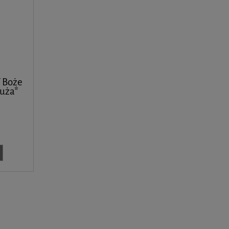
 Boże
duża*