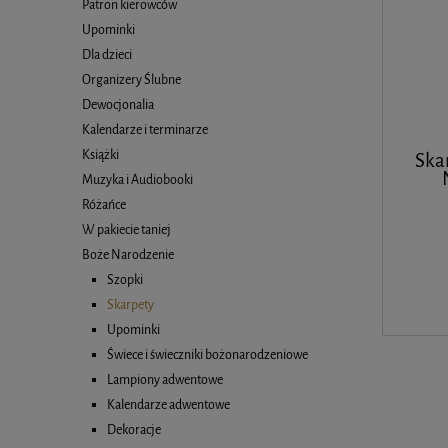
Patron kierowców
Upominki
Dla dzieci
Organizery Ślubne
Dewocjonalia
Kalendarze i terminarze
Książki
Skar
Muzyka i Audiobooki
Różańce
W pakiecie taniej
Boże Narodzenie
Szopki
Skarpety
Upominki
Świece i świeczniki bożonarodzeniowe
Lampiony adwentowe
Kalendarze adwentowe
Dekoracje