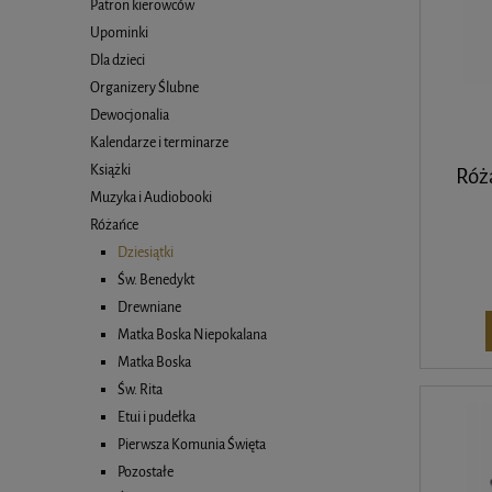
Patron kierowców
Upominki
Dla dzieci
Organizery Ślubne
Dewocjonalia
Kalendarze i terminarze
Książki
Róża
Muzyka i Audiobooki
Różańce
Dziesiątki
Św. Benedykt
Drewniane
Matka Boska Niepokalana
Matka Boska
Św. Rita
Etui i pudełka
Pierwsza Komunia Święta
Pozostałe