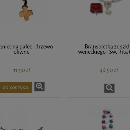
niec na palec - drzewo
Bransoletka ze szkł
oliwne
weneckiego - Św. Rita 
11,90 zł
46,90 zł
do koszyka