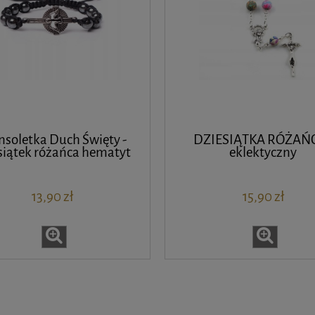
nsoletka Duch Święty -
DZIESIĄTKA RÓŻAŃC
siątek różańca hematyt
eklektyczny
13,90 zł
15,90 zł