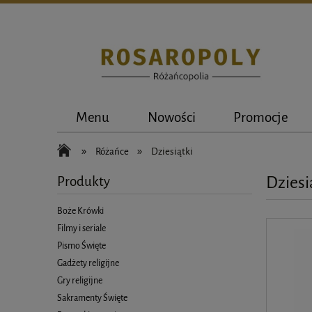
Menu
Nowości
Promocje
»
»
Różańce
Dziesiątki
Dziesi
Produkty
Boże Krówki
Filmy i seriale
Pismo Święte
Gadżety religijne
Gry religijne
Sakramenty Święte