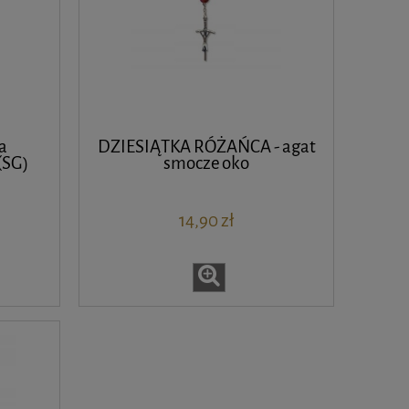
a
DZIESIĄTKA RÓŻAŃCA - agat
(SG)
smocze oko
14,90 zł