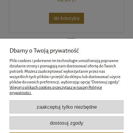
do koszyka
«
1
2
»
Dbamy o Twoją prywatność
Pliki cookies i pokrewne im technologie umożliwiają poprawne
Pismo święte na komunie -
działanie strony i pomagają nam dostosować ofertę do Twoich
potrzeb. Możesz zaakceptować wykorzystanie przez nas
wszystkich tych plików i przejść do sklepu lub dostosować użycie
Pomoc
plików do swoich preferencji, wybierając opcję "Dostosuj zgody".
Więcej o plikach cookies przeczytasz w naszej Polityce
prywatności.
Moje konto
zaakceptuj tylko niezbędne
Płatności i dostawa
dostosuj zgody
Informacje