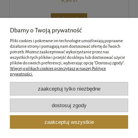
do koszyka
Dbamy o Twoją prywatność
Pliki cookies i pokrewne im technologie umożliwiają poprawne
«
1
2
»
działanie strony i pomagają nam dostosować ofertę do Twoich
potrzeb. Możesz zaakceptować wykorzystanie przez nas
wszystkich tych plików i przejść do sklepu lub dostosować użycie
Pomoc
plików do swoich preferencji, wybierając opcję "Dostosuj zgody".
Więcej o plikach cookies przeczytasz w naszej Polityce
prywatności.
Moje konto
zaakceptuj tylko niezbędne
Płatności i dostawa
dostosuj zgody
Informacje
zaakceptuj wszystkie
O nas