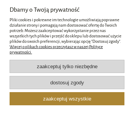
Dbamy o Twoją prywatność
Pliki cookies i pokrewne im technologie umożliwiają poprawne
działanie strony i pomagają nam dostosować ofertę do Twoich
potrzeb. Możesz zaakceptować wykorzystanie przez nas
wszystkich tych plików i przejść do sklepu lub dostosować użycie
Pomoc
plików do swoich preferencji, wybierając opcję "Dostosuj zgody".
Więcej o plikach cookies przeczytasz w naszej Polityce
prywatności.
Moje konto
zaakceptuj tylko niezbędne
Płatności i dostawa
dostosuj zgody
Informacje
zaakceptuj wszystkie
O nas
pokaż pełną wersję strony
Sklep internetowy Shoper.pl