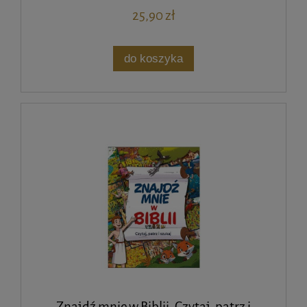
25,90 zł
do koszyka
Znajdź mnie w Biblii. Czytaj, patrz i