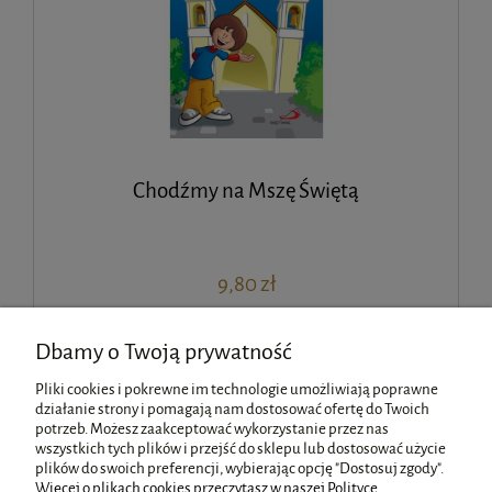
Chodźmy na Mszę Świętą
9,80 zł
Dbamy o Twoją prywatność
Pliki cookies i pokrewne im technologie umożliwiają poprawne
«
1
2
3
»
działanie strony i pomagają nam dostosować ofertę do Twoich
potrzeb. Możesz zaakceptować wykorzystanie przez nas
wszystkich tych plików i przejść do sklepu lub dostosować użycie
Pomoc
plików do swoich preferencji, wybierając opcję "Dostosuj zgody".
Więcej o plikach cookies przeczytasz w naszej Polityce