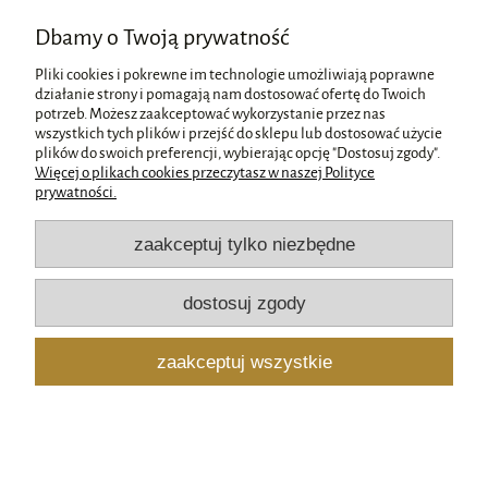
Dbamy o Twoją prywatność
DPD Kurier
17,00 zł
Pliki cookies i pokrewne im technologie umożliwiają poprawne
odbiór osobisty
(odbiór w siedzibie firmy)
0,00 zł
działanie strony i pomagają nam dostosować ofertę do Twoich
potrzeb. Możesz zaakceptować wykorzystanie przez nas
wszystkich tych plików i przejść do sklepu lub dostosować użycie
Pomoc
plików do swoich preferencji, wybierając opcję "Dostosuj zgody".
Więcej o plikach cookies przeczytasz w naszej Polityce
prywatności.
Moje konto
zaakceptuj tylko niezbędne
Płatności i dostawa
dostosuj zgody
Informacje
zaakceptuj wszystkie
O nas
pokaż pełną wersję strony
Sklep internetowy Shoper.pl