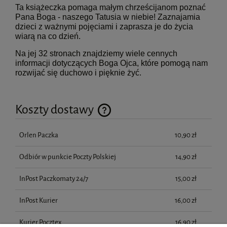
Ta książeczka pomaga małym chrześcijanom poznać
Pana Boga - naszego Tatusia w niebie! Zaznajamia
dzieci z ważnymi pojęciami i zaprasza je do życia
wiarą na co dzień.
Na jej 32 stronach znajdziemy wiele cennych
informacji dotyczących Boga Ojca, które pomogą nam
rozwijać się duchowo i pięknie żyć.
Koszty dostawy
Cena nie zawiera ewentualnych kosztów płatności
Orlen Paczka
10,90 zł
Odbiór w punkcie Poczty Polskiej
14,90 zł
InPost Paczkomaty 24/7
15,00 zł
InPost Kurier
16,00 zł
Kurier Pocztex
16,90 zł