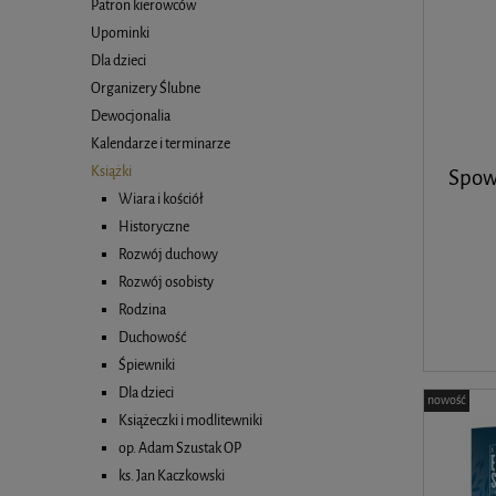
Patron kierowców
Upominki
Dla dzieci
Organizery Ślubne
Dewocjonalia
Kalendarze i terminarze
Książki
Spowi
Wiara i kościół
Historyczne
Rozwój duchowy
Rozwój osobisty
Rodzina
Duchowość
Śpiewniki
Dla dzieci
nowość
Książeczki i modlitewniki
op. Adam Szustak OP
ks. Jan Kaczkowski