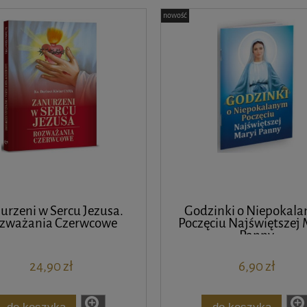
nowość
urzeni w Sercu Jezusa.
Godzinki o Niepokal
zważania Czerwcowe
Poczęciu Najświętszej 
Panny
24,90 zł
6,90 zł
do koszyka
do koszyka