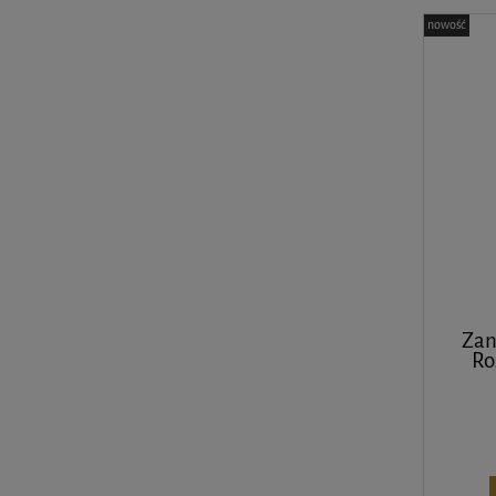
nowość
Zan
Ro