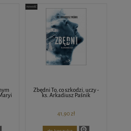
nowość
anym
Zbędni To, co szkodzi, uczy -
Maryi
ks. Arkadiusz Paśnik
41,90 zł
do koszyka