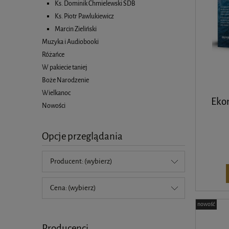
Ks. Dominik Chmielewski SDB
Ks. Piotr Pawlukiewicz
Marcin Zieliński
Muzyka i Audiobooki
Różańce
W pakiecie taniej
Boże Narodzenie
Wielkanoc
Ekon
Nowości
Opcje przeglądania
Producent: (wybierz)
Cena: (wybierz)
nowość
Producenci