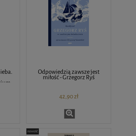
ieba.
Odpowiedzią zawsze jest
miłość - Grzegorz Ryś
rium
zegowy
42,90 zł
nowość