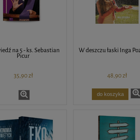
edź na 5 - ks. Sebastian
W deszczu łaski Inga Po
Picur
35,90 zł
48,90 zł
do koszyka