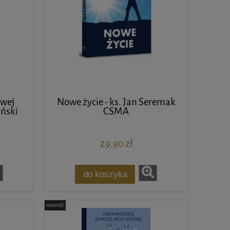
twej
Nowe życie - ks. Jan Seremak
iński
CSMA
29,90 zł
do koszyka
nowość