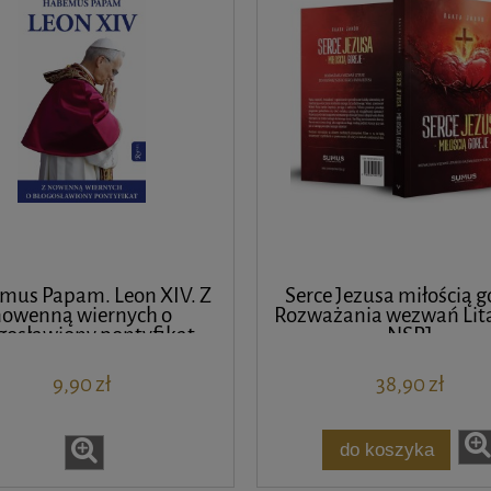
mus Papam. Leon XIV. Z
Serce Jezusa miłością g
nowenną wiernych o
Rozważania wezwań Lita
gosławiony pontyfikat
NSPJ
9,90 zł
38,90 zł
do koszyka