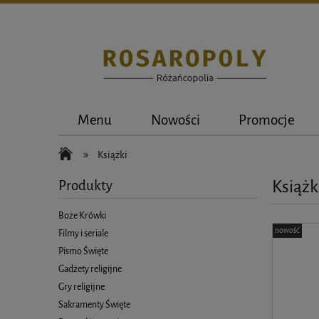
Menu
Nowości
Promocje
»
Książki
Książk
Produkty
Boże Krówki
nowość
Filmy i seriale
Pismo Święte
Gadżety religijne
Gry religijne
Sakramenty Święte