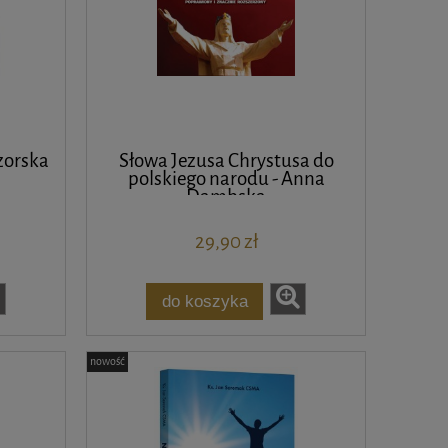
zorska
Słowa Jezusa Chrystusa do
polskiego narodu - Anna
Dąmbska
29,90 zł
do koszyka
nowość