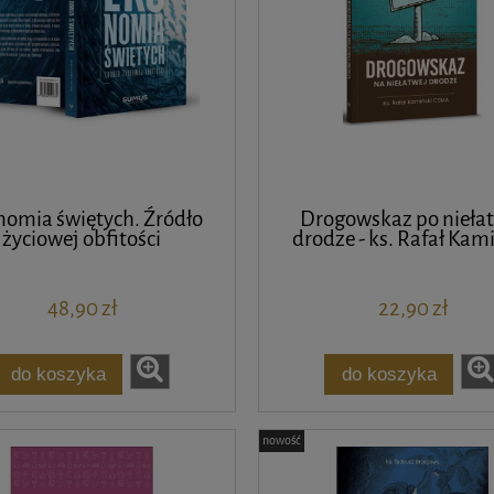
omia świętych. Źródło
Drogowskaz po nieła
życiowej obfitości
drodze - ks. Rafał Kam
48,90 zł
22,90 zł
do koszyka
do koszyka
nowość