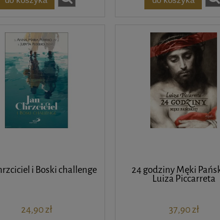
rzciciel i Boski challenge
24 godziny Męki Pański
Luiza Piccarreta
24,90 zł
37,90 zł