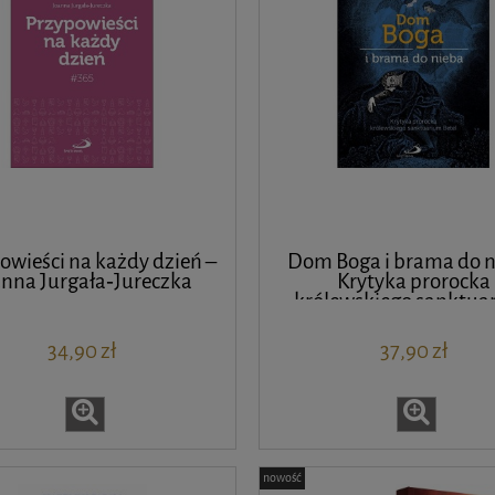
owieści na każdy dzień –
Dom Boga i brama do n
anna Jurgała‑Jureczka
Krytyka prorocka
królewskiego sanktua
Betel – ks. Tadeusz Br
34,90 zł
37,90 zł
nowość