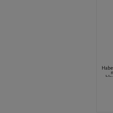
Habe
bło