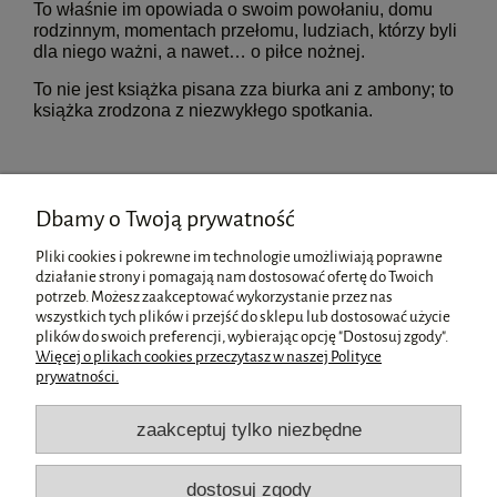
To właśnie im opowiada o swoim powołaniu, domu
rodzinnym, momentach przełomu, ludziach, którzy byli
dla niego ważni, a nawet… o piłce nożnej.
To nie jest książka pisana zza biurka ani z ambony; to
książka zrodzona z niezwykłego spotkania.
Format:
140x205
Dbamy o Twoją prywatność
Liczba stron:
288
Pliki cookies i pokrewne im technologie umożliwiają poprawne
Oprawa:
Okładka twarda
działanie strony i pomagają nam dostosować ofertę do Twoich
potrzeb. Możesz zaakceptować wykorzystanie przez nas
wszystkich tych plików i przejść do sklepu lub dostosować użycie
Pomoc
plików do swoich preferencji, wybierając opcję "Dostosuj zgody".
Więcej o plikach cookies przeczytasz w naszej Polityce
prywatności.
Moje konto
zaakceptuj tylko niezbędne
Płatności i dostawa
dostosuj zgody