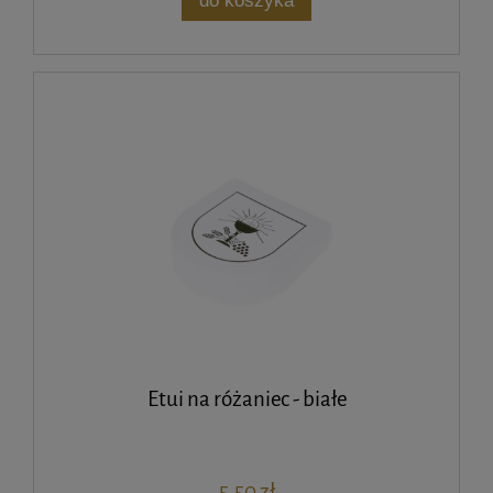
do koszyka
Etui na różaniec - białe
5,50 zł