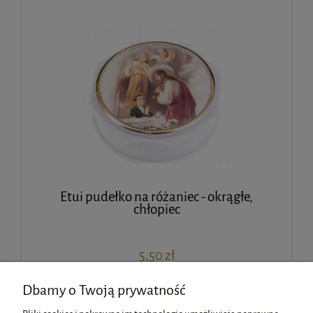
Etui pudełko na różaniec - okrągłe,
chłopiec
5,50 zł
Dbamy o Twoją prywatność
do koszyka