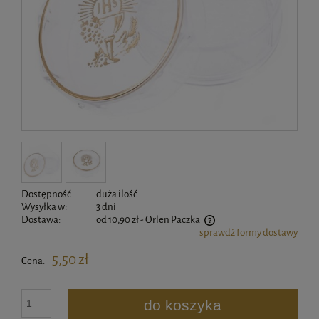
Dostępność:
duża ilość
Wysyłka w:
3 dni
Dostawa:
od 10,90 zł
- Orlen Paczka
sprawdź formy dostawy
Cena nie zawiera ewentualnych kosztów płatności
5,50 zł
Cena:
do koszyka