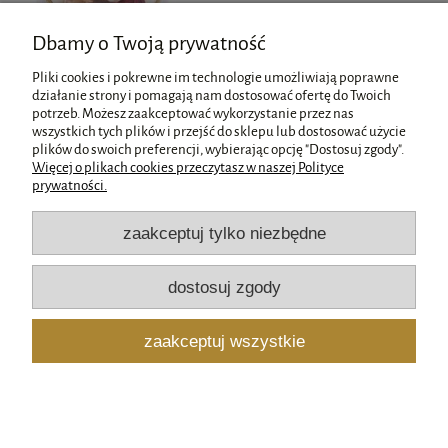
Dbamy o Twoją prywatność
Pliki cookies i pokrewne im technologie umożliwiają poprawne
działanie strony i pomagają nam dostosować ofertę do Twoich
potrzeb. Możesz zaakceptować wykorzystanie przez nas
wszystkich tych plików i przejść do sklepu lub dostosować użycie
Pomoc
plików do swoich preferencji, wybierając opcję "Dostosuj zgody".
Więcej o plikach cookies przeczytasz w naszej Polityce
prywatności.
Moje konto
zaakceptuj tylko niezbędne
Płatności i dostawa
dostosuj zgody
Informacje
zaakceptuj wszystkie
O nas
pokaż pełną wersję strony
Sklep internetowy Shoper.pl