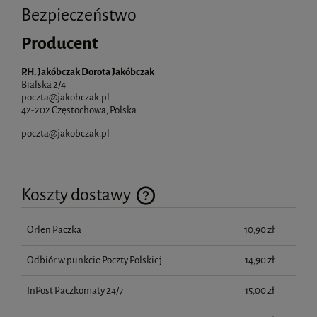
Bezpieczeństwo
Producent
P.H. Jakóbczak Dorota Jakóbczak
Bialska 2/4
poczta@jakobczak.pl
42-202 Częstochowa, Polska
poczta@jakobczak.pl
Koszty dostawy
Cena nie zawiera ewentualnych kosztów płatności
Orlen Paczka
10,90 zł
Odbiór w punkcie Poczty Polskiej
14,90 zł
InPost Paczkomaty 24/7
15,00 zł