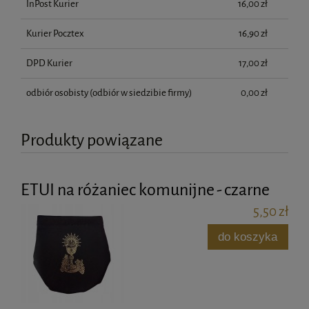
InPost Kurier
16,00 zł
Kurier Pocztex
16,90 zł
DPD Kurier
17,00 zł
odbiór osobisty
(odbiór w siedzibie firmy)
0,00 zł
Produkty powiązane
ETUI na różaniec komunijne - czarne
5,50 zł
do koszyka