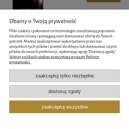
Dbamy o Twoją prywatność
Pliki cookies i pokrewne im technologie umożliwiają poprawne
działanie strony i pomagają nam dostosować ofertę do Twoich
potrzeb. Możesz zaakceptować wykorzystanie przez nas
wszystkich tych plików i przejść do sklepu lub dostosować użycie
Pomoc
plików do swoich preferencji, wybierając opcję "Dostosuj zgody".
Więcej o plikach cookies przeczytasz w naszej Polityce
prywatności.
Moje konto
zaakceptuj tylko niezbędne
Płatności i dostawa
dostosuj zgody
Informacje
zaakceptuj wszystkie
O nas
pokaż pełną wersję strony