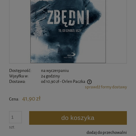
Dostępność:
na wyczerpaniu
Wysyłka w:
24 godziny
Dostawa:
od 10,90 zł
- Orlen Paczka
sprawdź formy dostawy
Cena nie zawiera ewentualnych kosztów płatności
41,90 zł
Cena:
do koszyka
szt.
dodaj do przechowalni