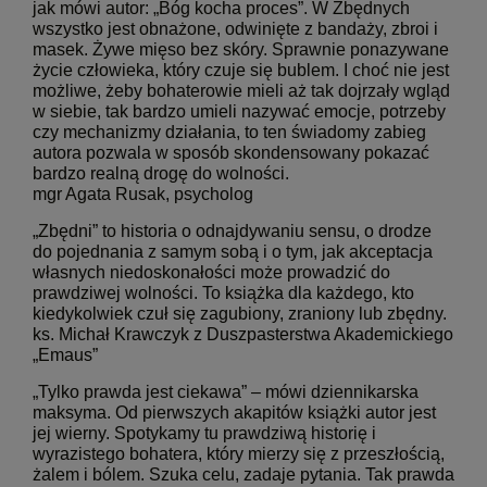
jak mówi autor: „Bóg kocha proces”. W Zbędnych
wszystko jest obnażone, odwinięte z bandaży, zbroi i
masek. Żywe mięso bez skóry. Sprawnie ponazywane
życie człowieka, który czuje się bublem. I choć nie jest
możliwe, żeby bohaterowie mieli aż tak dojrzały wgląd
w siebie, tak bardzo umieli nazywać emocje, potrzeby
czy mechanizmy działania, to ten świadomy zabieg
autora pozwala w sposób skondensowany pokazać
bardzo realną drogę do wolności.
mgr Agata Rusak, psycholog
„Zbędni” to historia o odnajdywaniu sensu, o drodze
do pojednania z samym sobą i o tym, jak akceptacja
własnych niedoskonałości może prowadzić do
prawdziwej wolności. To książka dla każdego, kto
kiedykolwiek czuł się zagubiony, zraniony lub zbędny.
ks. Michał Krawczyk z Duszpasterstwa Akademickiego
„Emaus”
„Tylko prawda jest ciekawa” – mówi dziennikarska
maksyma. Od pierwszych akapitów książki autor jest
jej wierny. Spotykamy tu prawdziwą historię i
wyrazistego bohatera, który mierzy się z przeszłością,
żalem i bólem. Szuka celu, zadaje pytania. Tak prawda