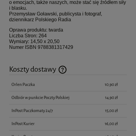
o emocjach, także naszych, może stać się źródłem siły
i blasku.
Przemysław Goławski, publicysta i fotograf,
dziennikarz Polskiego Radia
Oprawa produktu: twarda
Liczba Stron: 264
Wymiary: 14,50 x 20,50
Numer ISBN 9788381317429
Koszty dostawy
Cena nie zawiera ewentualnych kosztów płatności
Orlen Paczka
10,90 zł
Odbiór w punkcie Poczty Polskiej
14,90 zł
InPost Paczkomaty 24/7
15,00 zł
InPost Kurier
16,00 zł