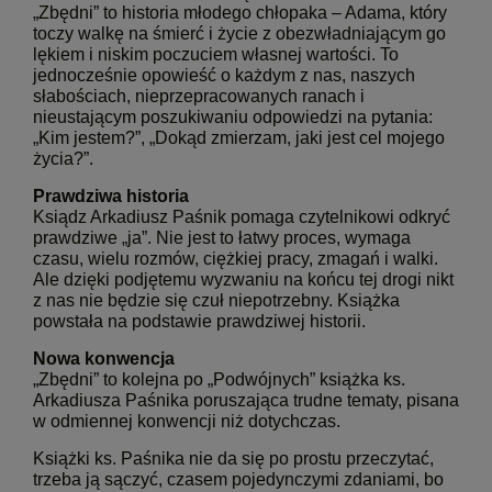
„Zbędni” to historia młodego chłopaka – Adama, który
toczy walkę na śmierć i życie z obezwładniającym go
lękiem i niskim poczuciem własnej wartości. To
jednocześnie opowieść o każdym z nas, naszych
słabościach, nieprzepracowanych ranach i
nieustającym poszukiwaniu odpowiedzi na pytania:
„Kim jestem?”, „Dokąd zmierzam, jaki jest cel mojego
życia?”.
Prawdziwa historia
Ksiądz Arkadiusz Paśnik pomaga czytelnikowi odkryć
prawdziwe „ja”. Nie jest to łatwy proces, wymaga
czasu, wielu rozmów, ciężkiej pracy, zmagań i walki.
Ale dzięki podjętemu wyzwaniu na końcu tej drogi nikt
z nas nie będzie się czuł niepotrzebny. Książka
powstała na podstawie prawdziwej historii.
Nowa konwencja
„Zbędni” to kolejna po „Podwójnych” książka ks.
Arkadiusza Paśnika poruszająca trudne tematy, pisana
w odmiennej konwencji niż dotychczas.
Książki ks. Paśnika nie da się po prostu przeczytać,
trzeba ją sączyć, czasem pojedynczymi zdaniami, bo