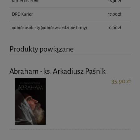
Kurier Pocztex
16,90 zł
DPD Kurier
17,00 zł
odbiór osobisty
(odbiór w siedzibie firmy)
0,00 zł
Produkty powiązane
Abraham - ks. Arkadiusz Paśnik
35,90 zł