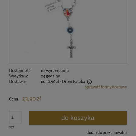
Dostępność:
na wyczerpaniu
Wysyłka w:
24 godziny
Dostawa:
od 10,90 zł
- Orlen Paczka
sprawdź formy dostawy
Cena nie zawiera ewentualnych kosztów płatności
23,90 zł
Cena:
do koszyka
szt.
dodaj do przechowalni