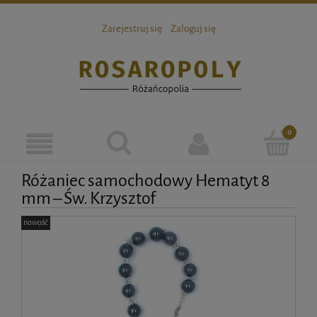
Zarejestruj się
Zaloguj się
Różaniec samochodowy Hematyt 8
mm – Św. Krzysztof
nowość