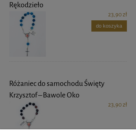
Rękodzieło
23,90 zł
do koszyka
Różaniec do samochodu Święty
Krzysztof – Bawole Oko
23,90 zł