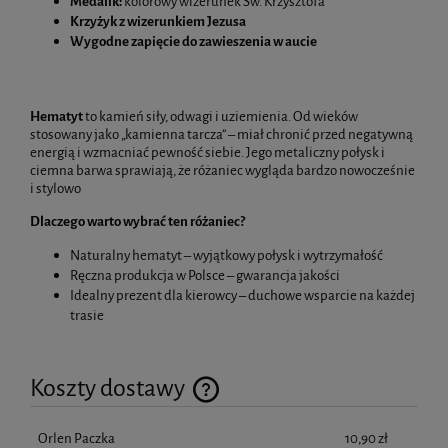
Medalik:
kolorowy wizerunek Św. Krzysztofa
Krzyżyk z wizerunkiem Jezusa
Wygodne zapięcie do zawieszenia w aucie
Hematyt
to kamień siły, odwagi i uziemienia. Od wieków
stosowany jako „kamienna tarcza” – miał chronić przed negatywną
energią i wzmacniać pewność siebie. Jego metaliczny połysk i
ciemna barwa sprawiają, że różaniec wygląda bardzo nowocześnie
i stylowo
Dlaczego warto wybrać ten różaniec?
Naturalny hematyt – wyjątkowy połysk i wytrzymałość
Ręczna produkcja w Polsce – gwarancja jakości
Idealny prezent dla kierowcy – duchowe wsparcie na każdej
trasie
Koszty dostawy
Cena nie zawiera ewentualnych kosztów płatności
Orlen Paczka
10,90 zł