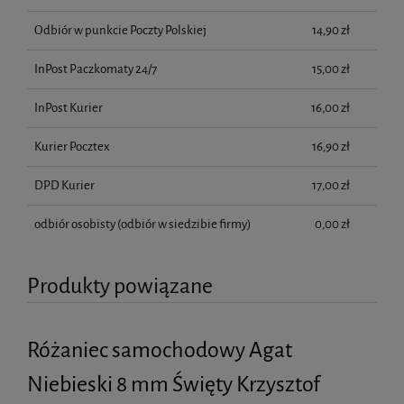
Odbiór w punkcie Poczty Polskiej
14,90 zł
InPost Paczkomaty 24/7
15,00 zł
InPost Kurier
16,00 zł
Kurier Pocztex
16,90 zł
DPD Kurier
17,00 zł
odbiór osobisty
(odbiór w siedzibie firmy)
0,00 zł
Produkty powiązane
Różaniec samochodowy Agat
Niebieski 8 mm Święty Krzysztof