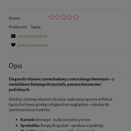
Ocena:
Producent:
Topaz
zapytaj o produkt
poleć znajomemu
Opis
Elegancki różaniec samochodowy z naturalnego hematytu – z
medalikiem Świętego Krzysztofa, patrona kierowców i
podróżnych.
Solidny i stylowy różaniec do auta, wykonany ręcznie w Polsce.
Łączy duchową opiekę z eleganckim wyglądem – idealny do
zawieszenia na lusterku.
Kamień:
hematyt – kulki o średnicy 8 mm
Symbolika:
Święty Krzysztof – opiekun w podróży