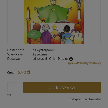
Dostępność:
na wyczerpaniu
Wysyłka w:
24 godziny
Dostawa:
od 10,90 zł
- Orlen Paczka
sprawdź formy dostawy
Cena nie zawiera ewentualnych kosztów płatności
6,50 zł
Cena:
do koszyka
szt.
dodaj do przechowalni