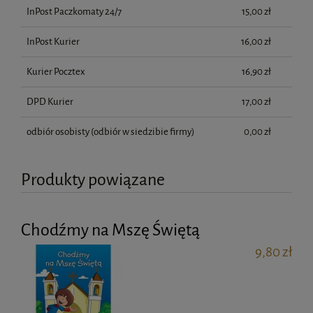
InPost Paczkomaty 24/7
15,00 zł
InPost Kurier
16,00 zł
Kurier Pocztex
16,90 zł
DPD Kurier
17,00 zł
odbiór osobisty
(odbiór w siedzibie firmy)
0,00 zł
Produkty powiązane
Chodźmy na Mszę Świętą
9,80 zł