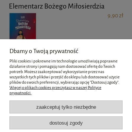
Elementarz Bożego Miłosierdzia
9,90 zł
Dbamy o Twoją prywatność
Pliki cookies i pokrewne im technologie umożliwiają poprawne
działanie strony i pomagają nam dostosować ofertę do Twoich
potrzeb. Możesz zaakceptować wykorzystanie przez nas
wszystkich tych plików i przejść do sklepu lub dostosować użycie
Pomoc
plików do swoich preferencji, wybierając opcję "Dostosuj zgody".
Więcej o plikach cookies przeczytasz w naszej Polityce
prywatności.
Moje konto
zaakceptuj tylko niezbędne
Płatności i dostawa
dostosuj zgody
Informacje