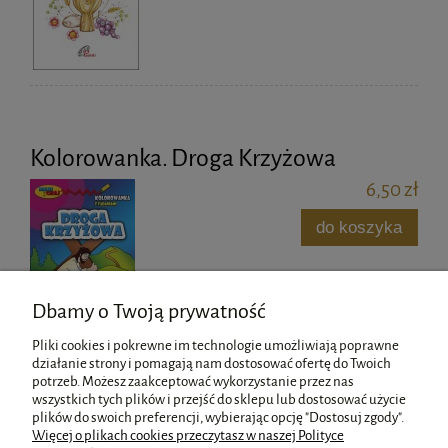
Kolorowanka. Droga Krzyżowa
6,50 zł
do koszyka
Dbamy o Twoją prywatność
Pliki cookies i pokrewne im technologie umożliwiają poprawne
działanie strony i pomagają nam dostosować ofertę do Twoich
potrzeb. Możesz zaakceptować wykorzystanie przez nas
wszystkich tych plików i przejść do sklepu lub dostosować użycie
Pomoc
plików do swoich preferencji, wybierając opcję "Dostosuj zgody".
Więcej o plikach cookies przeczytasz w naszej Polityce