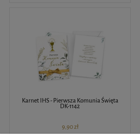
Karnet IHS - Pierwsza Komunia Święta
DK-1142
9,90 zł