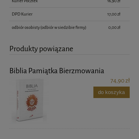
Kurier Pocztex
16,90 zł
DPD Kurier
17,00 zł
odbiór osobisty
(odbiór w siedzibie firmy)
0,00 zł
Produkty powiązane
Biblia Pamiątka Bierzmowania
74,90 zł
do koszyka