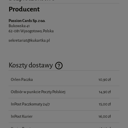
Producent
Passion Cards Sp. z o.o.
Bukowska 41
62-081 Wysogotowo, Polska
sekretariat@kukartka.pl
Koszty dostawy
Cena nie zawiera ewentualnych kosztów płatności
Orlen Paczka
10,90 zł
Odbiór w punkcie Poczty Polskiej
14,90 zł
InPost Paczkomaty 24/7
15,00 zł
InPost Kurier
16,00 zł