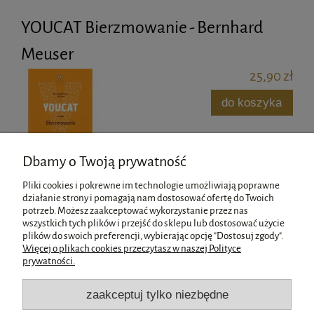
YOUCAT Bierzmowanie - Bernhard
Meuser
25,90 zł
do koszyka
Dbamy o Twoją prywatność
Pliki cookies i pokrewne im technologie umożliwiają poprawne
działanie strony i pomagają nam dostosować ofertę do Twoich
potrzeb. Możesz zaakceptować wykorzystanie przez nas
wszystkich tych plików i przejść do sklepu lub dostosować użycie
Pomoc
plików do swoich preferencji, wybierając opcję "Dostosuj zgody".
Więcej o plikach cookies przeczytasz w naszej Polityce
prywatności.
Moje konto
zaakceptuj tylko niezbędne
Płatności i dostawa