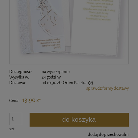
Dostępność:
na wyczerpaniu
Wysyłka w:
24 godziny
Dostawa:
od 10,90 zł
- Orlen Paczka
sprawdź formy dostawy
Cena nie zawiera ewentualnych kosztów płatności
13,90 zł
Cena:
do koszyka
szt.
dodaj do przechowalni