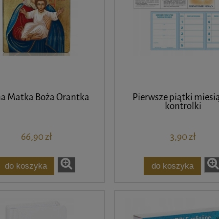
na Matka Boża Orantka
Pierwsze piątki miesią
kontrolki
66,90 zł
3,90 zł
do koszyka
do koszyka