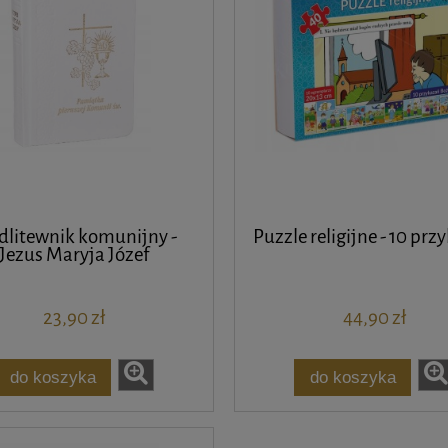
litewnik komunijny -
Puzzle religijne - 10 pr
Jezus Maryja Józef
23,90 zł
44,90 zł
do koszyka
do koszyka