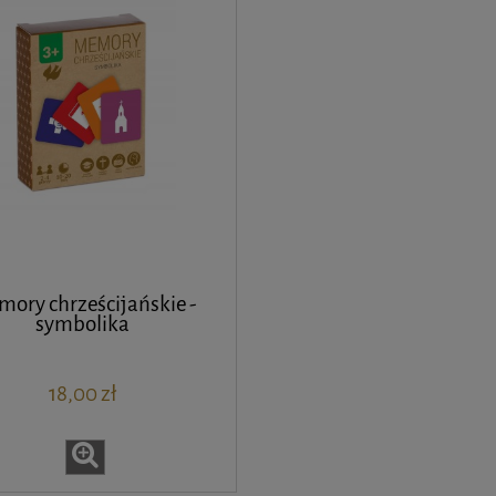
ory chrześcijańskie -
symbolika
18,00 zł