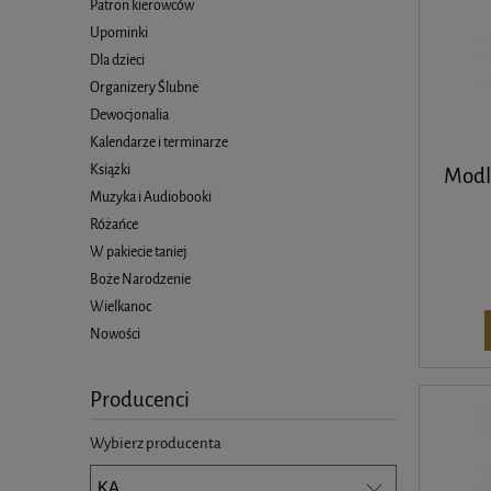
Patron kierowców
Upominki
Dla dzieci
Organizery Ślubne
Dewocjonalia
Kalendarze i terminarze
Książki
Modl
Muzyka i Audiobooki
Różańce
W pakiecie taniej
Boże Narodzenie
Wielkanoc
Nowości
Producenci
Wybierz producenta