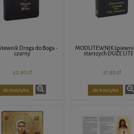
itewnik Droga do Boga -
MODLITEWNIK śpiewni
czarny
starszych DUŻE LIT
22,90 zł
21,90 zł
do koszyka
do koszyka