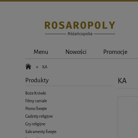
Menu
Nowości
Promocje
»
KA
KA
Produkty
Boże Krówki
Filmy i seriale
Pismo Święte
Gadżety religijne
Gry religijne
Sakramenty Święte