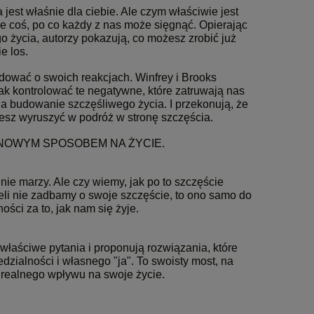
ka jest właśnie dla ciebie. Ale czym właściwie jest
ale coś, po co każdy z nas może sięgnąć. Opierając
życia, autorzy pokazują, co możesz zrobić już
e los.
dować o swoich reakcjach. Winfrey i Brooks
ak kontrolować te negatywne, które zatruwają nas
 na budowanie szczęśliwego życia. I przekonują, że
żesz wyruszyć w podróż w stronę szczęścia.
M NOWYM SPOSOBEM NA ŻYCIE.
nie marzy. Ale czy wiemy, jak po to szczęście
eli nie zadbamy o swoje szczęście, to ono samo do
ości za to, jak nam się żyje.
właściwe pytania i proponują rozwiązania, które
zialności i własnego "ja". To swoisty most, na
 realnego wpływu na swoje życie.