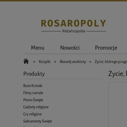
Menu
Nowości
Promocje
»
»
»
Książki
Rozwój osobisty
Życie, którego prag
Życie,
Produkty
Boże Krówki
Filmy i seriale
Pismo Święte
Gadżety religijne
Gry religijne
Sakramenty Święte