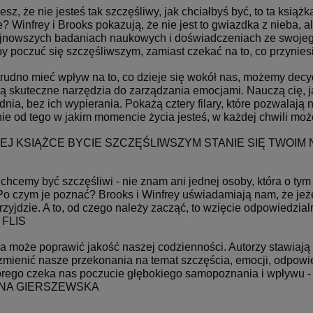
jesz, że nie jesteś tak szczęśliwy, jak chciałbyś być, to ta książ
? Winfrey i Brooks pokazują, że nie jest to gwiazdka z nieba, 
ajnowszych badaniach naukowych i doświadczeniach ze swojego 
by poczuć się szczęśliwszym, zamiast czekać na to, co przyniesi
trudno mieć wpływ na to, co dzieje się wokół nas, możemy decy
ją skuteczne narzędzia do zarządzania emocjami. Nauczą cię, j
nia, bez ich wypierania. Pokażą cztery filary, które pozwalają
nie od tego w jakim momencie życia jesteś, w każdej chwili mo
TEJ KSIĄŻCE BYCIE SZCZĘŚLIWSZYM STANIE SIĘ TWOI
hcemy być szczęśliwi - nie znam ani jednej osoby, która o tym 
Po czym je poznać? Brooks i Winfrey uświadamiają nam, że jeż
rzyjdzie. A to, od czego należy zacząć, to wzięcie odpowiedzialn
FLIS
a może poprawić jakość naszej codzienności. Autorzy stawiają 
mienić nasze przekonania na temat szczęścia, emocji, odpowied
órego czeka nas poczucie głębokiego samopoznania i wpływu -
NA GIERSZEWSKA