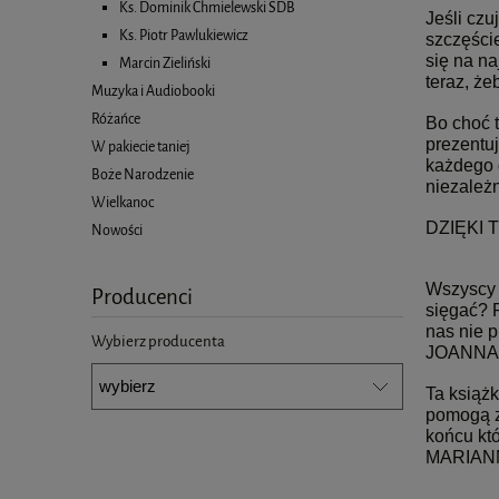
Ks. Dominik Chmielewski SDB
Jeśli czu
Ks. Piotr Pawlukiewicz
szczęście
się na n
Marcin Zieliński
teraz, że
Muzyka i Audiobooki
Różańce
Bo choć 
prezentu
W pakiecie taniej
każdego d
Boże Narodzenie
niezależ
Wielkanoc
DZIĘKI 
Nowości
Wszyscy c
Producenci
sięgać? 
nas nie p
Wybierz producenta
JOANNA 
Ta książk
pomogą z
końcu kt
MARIAN