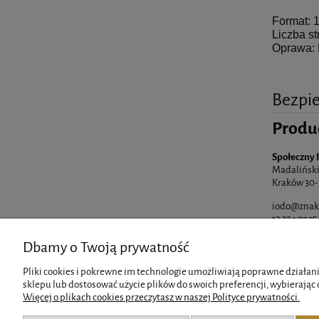
Format: 
Liczba st
Oprawa: 
Bezpi
Produ
Społeczny 
Madaliński
Kraków 30-
iodo@znak
12 324 97 75
Dbamy o Twoją prywatność
Pliki cookies i pokrewne im technologie umożliwiają poprawne działani
sklepu lub dostosować użycie plików do swoich preferencji, wybierając 
Więcej o plikach cookies przeczytasz w naszej Polityce prywatności.
Pomoc
Moje konto