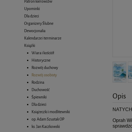
Patron kierowców
Upominki
Dla dzieci
Organizery Ślubne
Dewocjonalia
Kalendarze i terminarze
Książki
Wiara i kościół
Historyczne
Rozwój duchowy
Rozwój osobisty
Rodzina
Duchowość
Opis
Śpiewniki
Dla dzieci
NATYCH
Książeczki i modlitewniki
op. Adam Szustak OP
Oprah Win
sprawdzo
ks. Jan Kaczkowski