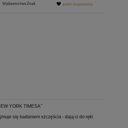
:
Wydawnictwo Znak
poleć znajomemu
EW YORK TIMESA"
jmuje się badaniem szczęścia - dają ci do ręki