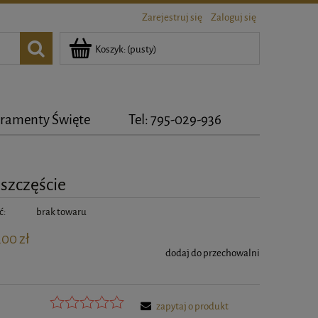
Zarejestruj się
Zaloguj się
Koszyk:
(pusty)
ramenty Święte
Tel: 795-029-936
 szczęście
ć:
brak towaru
,00 zł
dodaj do przechowalni
zapytaj o produkt