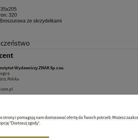
135x205
ron: 320
Broszurowa ze skrzydełkami
eczeństwo
cent
Instytut Wydawniczy ZNAK Sp. z o.o.
ego 9
303, Polska
.com.pl
e strony i pomagają nam dostosować ofertę do Twoich potrzeb. Możesz zaakcep
opcję "Dostosuj zgody".
Płatności i dostawa
Informacje