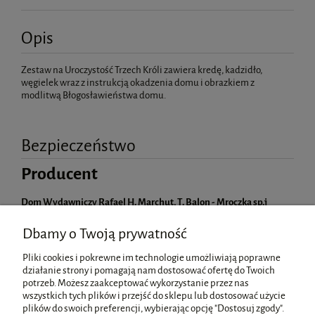
Opis
Zestaw na Uroczystość Trzech Króli zawiera kredę, kadzidło,
węgielek wraz z instrukcją okadzenia domu i obrazkiem z
modlitwą Błogosławieństwa domu.
Bezpieczeństwo
Producent
Dom Wydawniczy Rafael H. Marchut, T. Balon - Mroczka sp.j
Grzegórzecka 25
31-532 Kraków, Polska
Dbamy o Twoją prywatność
rafael@rafael.pl
Pliki cookies i pokrewne im technologie umożliwiają poprawne
działanie strony i pomagają nam dostosować ofertę do Twoich
potrzeb. Możesz zaakceptować wykorzystanie przez nas
wszystkich tych plików i przejść do sklepu lub dostosować użycie
Pomoc
plików do swoich preferencji, wybierając opcję "Dostosuj zgody".