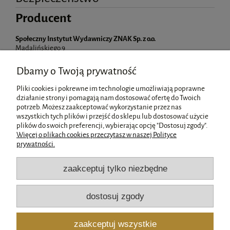
Producent
Społeczny Instytut Wydawniczy ZNAK Sp. z o.o.
Madalińskiego 9
Kraków 30-303, Polska
Dbamy o Twoją prywatność
iodo@znak.com.pl
12 324 97 75
Pliki cookies i pokrewne im technologie umożliwiają poprawne
działanie strony i pomagają nam dostosować ofertę do Twoich
potrzeb. Możesz zaakceptować wykorzystanie przez nas
wszystkich tych plików i przejść do sklepu lub dostosować użycie
Pomoc
plików do swoich preferencji, wybierając opcję "Dostosuj zgody".
Więcej o plikach cookies przeczytasz w naszej Polityce
prywatności.
Moje konto
zaakceptuj tylko niezbędne
Płatności i dostawa
dostosuj zgody
Informacje
zaakceptuj wszystkie
O nas