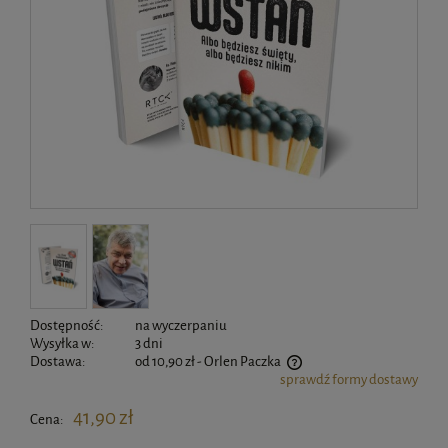
Dostępność:
na wyczerpaniu
Wysyłka w:
3 dni
Dostawa:
od 10,90 zł
- Orlen Paczka
sprawdź formy dostawy
Cena nie zawiera ewentualnych kosztów płatności
41,90 zł
Cena: