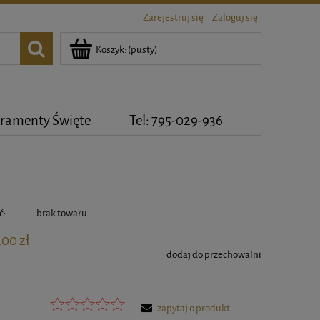
Zarejestruj się
Zaloguj się
Koszyk:
(pusty)
ramenty Święte
Tel: 795-029-936
ć:
brak towaru
,00 zł
dodaj do przechowalni
zapytaj o produkt