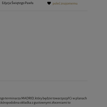
:
Edycja Świętego Pawła
poleć znajomemu
iego terminarza MADRID, który będzie towarzyszył Ci w planach
, skóropodobna okładka z gustownymi złoceniami to