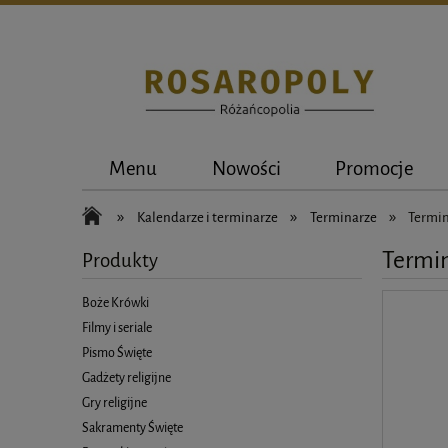
Menu
Nowości
Promocje
»
»
»
Kalendarze i terminarze
Terminarze
Termin
Termi
Produkty
Boże Krówki
Filmy i seriale
Pismo Święte
Gadżety religijne
Gry religijne
Sakramenty Święte