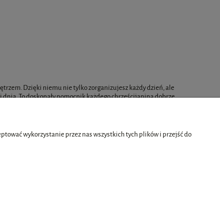
rzem. Dzięki niemu nie tylko zorganizujesz każdy dzień, ale
gii dnia. To doskonały pomocnik każdego chrześcijanina dobrze
tować wykorzystanie przez nas wszystkich tych plików i przejść do
O nas
ści
Kontakt i dane firmy
O firmie