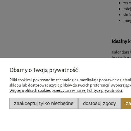
term
miej
skró
miej
Idealny 
Kalendarz 
też zadbasz
planująceg
Dbamy o Twoją prywatność
Pliki cookies i pokrewne im technologie umożliwiają poprawne działani
sklepu lub dostosować użycie plików do swoich preferencji, wybierając 
Więcej o plikach cookies przeczytasz w naszej Polityce prywatności.
Pomoc
Moje konto
zaakceptuj tylko niezbędne
dostosuj zgody
za
Zwroty i reklamacje
Twoje zamówienia
Regulamin
Ustawienia konta
Przechowalnia