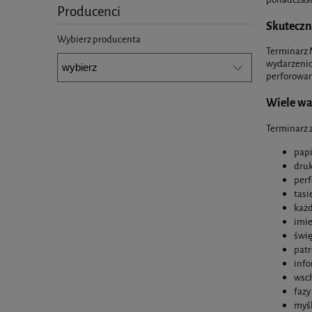
Producenci
Skuteczn
Wybierz producenta
Terminarz 
wydarzenio
perforowan
Wiele w
Terminarz z
papi
druk
perf
tasi
każd
imie
świę
patr
info
wsch
fazy
myśl