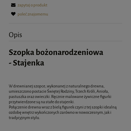
zapytaj o produkt
poleć znajomemu
Opis
Szopka bożonarodzeniowa
- Stajenka
W drewnianej szopce, wykonanej z naturalnego drewna,
umieszczono postacie Świętej Rodziny, Trzech Króli, Anioła,
pastuszka oraz owieczki. Ręcznie malowane żywiczne figurki
przytwierdzone są na stałe do stajenki.
Połączenie drewna wraz z bielą figurek czyni z tej szopki idealną
ozdobę wnętrz wykończonych zarówno w nowoczesnym, jak i
tradycyjnym stylu.