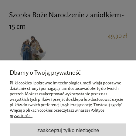
Szopka Boże Narodzenie z aniołkiem -
15 cm
49,90 zł
Dbamy o Twoją prywatność
Pliki cookies i pokrewne im technologie umożliwiają poprawne
działanie strony i pomagają nam dostosować ofertę do Twoich
potrzeb. Możesz zaakceptować wykorzystanie przez nas
wszystkich tych plików i przejść do sklepu lub dostosować użycie
Pomoc
plików do swoich preferencji, wybierając opcję "Dostosuj zgody".
Więcej o plikach cookies przeczytasz w naszej Polityce
prywatności.
Moje konto
zaakceptuj tylko niezbędne
Płatności i dostawa