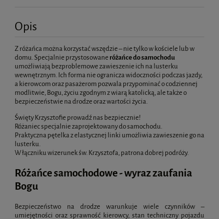
Opis
Z różańca można korzystać wszędzie – nie tylko w kościele lub w
domu. Specjalnie przystosowane
różańce do samochodu
umożliwiają bezproblemowe zawieszenie ich na lusterku
wewnętrznym. Ich forma nie ogranicza widoczności podczas jazdy,
a kierowcom oraz pasażerom pozwala przypominać o codziennej
modlitwie, Bogu, życiu zgodnym z wiarą katolicką, ale także o
bezpieczeństwie na drodze oraz wartości życia.
Święty Krzysztofie prowadź nas bezpiecznie!
Różaniec specjalnie zaprojektowany do samochodu.
Praktyczna pętelka z elastycznej linki umożliwia zawieszenie go na
lusterku.
W łączniku wizerunek św. Krzysztofa, patrona dobrej podróży.
Różańce samochodowe - wyraz zaufania
Bogu
Bezpieczeństwo na drodze warunkuje wiele czynników –
umiejętności oraz sprawność kierowcy, stan techniczny pojazdu