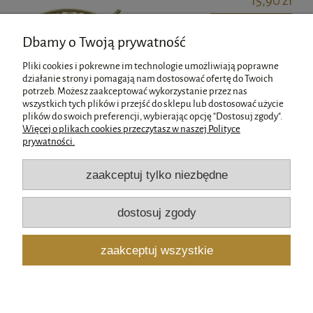
15,90 zł
do koszyka
Dbamy o Twoją prywatność
Pliki cookies i pokrewne im technologie umożliwiają poprawne
działanie strony i pomagają nam dostosować ofertę do Twoich
potrzeb. Możesz zaakceptować wykorzystanie przez nas
wszystkich tych plików i przejść do sklepu lub dostosować użycie
Pomoc
plików do swoich preferencji, wybierając opcję "Dostosuj zgody".
Więcej o plikach cookies przeczytasz w naszej Polityce
prywatności.
Moje konto
zaakceptuj tylko niezbędne
Płatności i dostawa
dostosuj zgody
Informacje
zaakceptuj wszystkie
O nas
pokaż pełną wersję strony