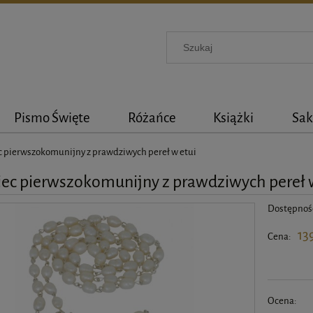
Pismo Święte
Różańce
Książki
Sak
c pierwszokomunijny z prawdziwych pereł w etui
ec pierwszokomunijny z prawdziwych pereł 
Dostępnoś
13
Cena:
Ocena: