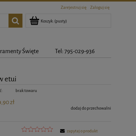
Zarejestruj się
Zaloguj się
Koszyk:
(pusty)
ramenty Święte
Tel: 795-029-936
w etui
ć:
brak towaru
9,90 zł
dodaj do przechowalni
zapytaj o produkt