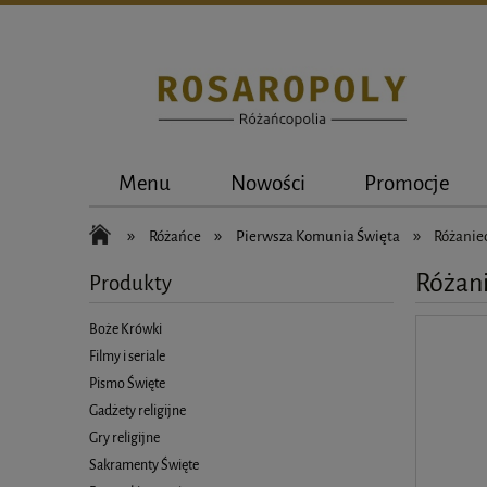
Menu
Nowości
Promocje
»
»
»
Różańce
Pierwsza Komunia Święta
Różanie
Różani
Produkty
Boże Krówki
Filmy i seriale
Pismo Święte
Gadżety religijne
Gry religijne
Sakramenty Święte