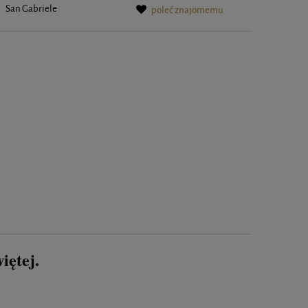
:
San Gabriele
poleć znajomemu
iętej.