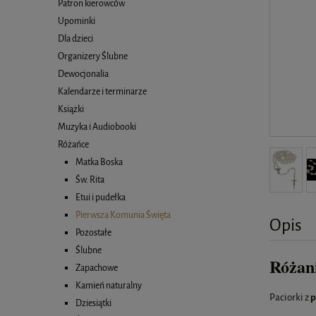
Patron kierowców
Upominki
Dla dzieci
Organizery Ślubne
Dewocjonalia
Kalendarze i terminarze
Książki
Muzyka i Audiobooki
Różańce
Matka Boska
Św. Rita
Etui i pudełka
Pierwsza Komunia Święta
Opis
Pozostałe
Ślubne
Różani
Zapachowe
Kamień naturalny
Paciorki z
p
Dziesiątki