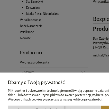
W łączniku
Św. Benedykt
Drewniane
Matka Boska Niepokalana
Bezpi
W pakiecie taniej
Boże Narodzenie
Produ
Wielkanoc
Nowości
San Gabrie
Przemysłow
32-052 Rad
Producenci
michal@san
Wybierz producenta
Dbamy o Twoją prywatność
Pliki cookies i pokrewne im technologie umożliwiają poprawne działani
sklepu lub dostosować użycie plików do swoich preferencji, wybierając 
Więcej o plikach cookies przeczytasz w naszej Polityce prywatności.
Pomoc
Moje konto