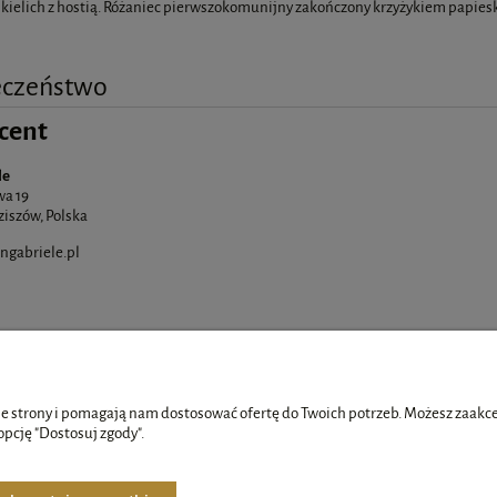
 kielich z hostią. Różaniec pierwszokomunijny zakończony krzyżykiem papies
eczeństwo
cent
le
a 19
ziszów, Polska
gabriele.pl
e strony i pomagają nam dostosować ofertę do Twoich potrzeb. Możesz zaakcep
opcję "Dostosuj zgody".
Płatności i dostawa
Informacje