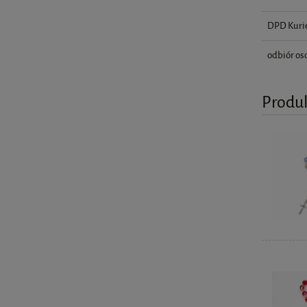
DPD Kuri
odbiór os
Produ