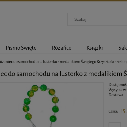
Pismo Święte
Różańce
Książki
Sak
óżaniec do samochodu na lusterko z medalikiem Świętego Krzysztofa - zielon
ec do samochodu na lusterko z medalikiem Św
Dostępnoś
Wysyłka w:
Dostawa:
Cena nie 
15,
Cena: