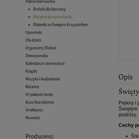
Patron kierowców
Breloki dla kierowcy
Różańce do samochodu
Plakietki ze Świętym Krzysztofem
Upominki
Dla dzieci
Organizery Ślubne
Dewocjonalia
Kalendarze i terminarze
Książki
Opis
Muzyka i Audiobooki
Różańce
Święty
W pakiecie taniej
Boże Narodzenie
Piękny i
Świętym 
Wielkanoc
podróży.
Nowości
Cechy p
Producenci
Śre