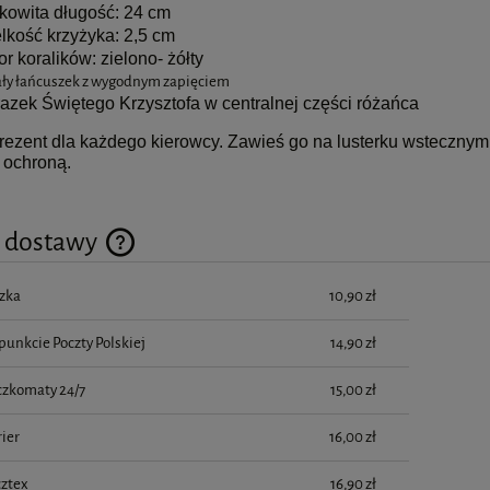
kowita długość: 24 cm
lkość krzyżyka: 2,5 cm
or koralików: zielono- żółty
ły łańcuszek z wygodnym zapięciem
azek Świętego Krzysztofa w centralnej części różańca
prezent dla każdego kierowcy. Zawieś go na lusterku wstecznym 
ochroną.
y dostawy
zka
10,90 zł
Cena nie zawiera ewentualnych kosztów płatności
punkcie Poczty Polskiej
14,90 zł
czkomaty 24/7
15,00 zł
ier
16,00 zł
cztex
16,90 zł