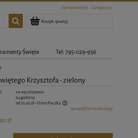
Zarejestruj się
Zaloguj się
Koszyk:
(pusty)
ramenty Święte
Tel: 795-029-936
y
iętego Krzysztofa - zielony
ć:
na wyczerpaniu
24 godziny
od 10,90 zł
- Orlen Paczka
sprawdź formy dostawy
zawiera ewentualnych kosztów płatności
90 zł