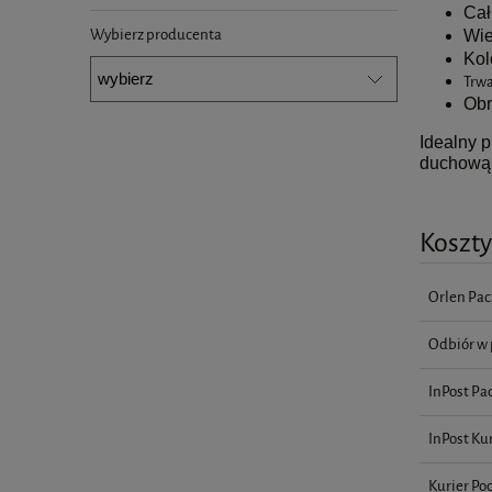
Cał
Wybierz producenta
Wie
Kol
Trwa
Obr
Idealny 
duchową 
Koszt
Orlen Pac
Odbiór w 
InPost Pa
InPost Kur
Kurier Po