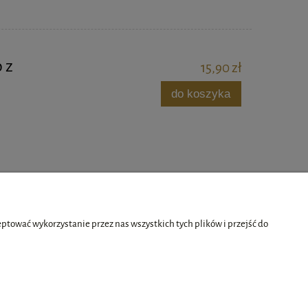
 z
15,90 zł
do koszyka
tować wykorzystanie przez nas wszystkich tych plików i przejść do
O nas
ści
Kontakt i dane firmy
O firmie