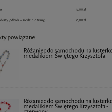
er
17,00 zł
obisty
(odbiór w siedzibie firmy)
0,00 zł
kty powiązane
Różaniec do samochodu na lusterko
medalikiem Świętego Krzysztofa
Różaniec do samochodu na lusterko
medalikiem Świętego Krzysztofa -
czerwony