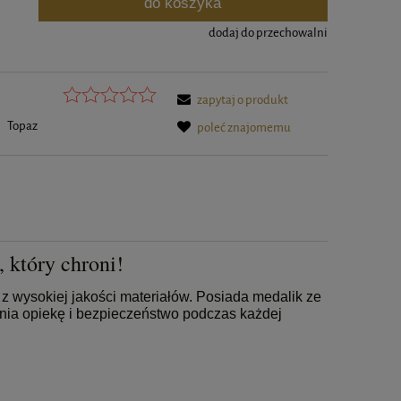
do koszyka
.
dodaj do przechowalni
zapytaj o produkt
:
Topaz
poleć znajomemu
 który chroni!
z wysokiej jakości materiałów. Posiada medalik ze
nia opiekę i bezpieczeństwo podczas każdej