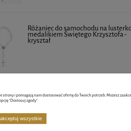
Różaniec do samochodu na lusterko
medalikiem Świętego Krzysztofa -
kryształ
e strony i pomagają nam dostosować ofertę do Twoich potrzeb. Możesz zaakcep
opcję "Dostosuj zgody".
Płatności i dostawa
Informacje
akceptuj wszystkie
Formy płatności
Polityka prywatno
Koszty dostawy