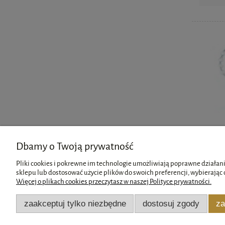
Dbamy o Twoją prywatność
Pliki cookies i pokrewne im technologie umożliwiają poprawne działani
sklepu lub dostosować użycie plików do swoich preferencji, wybierając 
Więcej o plikach cookies przeczytasz w naszej Polityce prywatności.
Pomoc
Moje konto
zaakceptuj tylko niezbędne
dostosuj zgody
za
Zwroty i reklamacje
Twoje zamówienia
Regulamin
Ustawienia konta