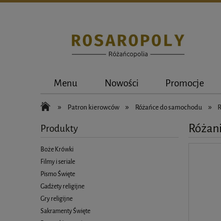
Menu
Nowości
Promocje
»
»
»
Patron kierowców
Różańce do samochodu
R
Różani
Produkty
Boże Krówki
Filmy i seriale
Pismo Święte
Gadżety religijne
Gry religijne
Sakramenty Święte