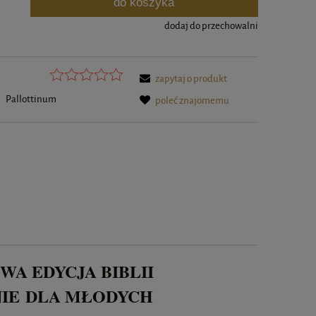
do koszyka
.
dodaj do przechowalni
zapytaj o produkt
:
Pallottinum
poleć znajomemu
WA EDYCJA BIBLII
NIE DLA MŁODYCH