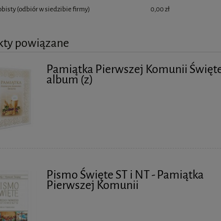
obisty
(odbiór w siedzibie firmy)
0,00 zł
kty powiązane
Pamiątka Pierwszej Komunii Świętej
album (z)
Pismo Święte ST i NT - Pamiątka
Pierwszej Komunii