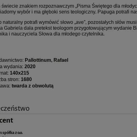
 świecie znakiem rozpoznawczym „Pisma Świętego dla młodych”
wiadomy wybór i ma głęboki sens teologiczny. Papuga potrafi na
 naturalny potrafi wymówić słowo „ave”, pozostałych słów musi
ła Gabriela dała pretekst teologom przygotowującym wydanie Bib
ika i nauczyciela Słowa dla młodego czytelnika.
dawnictwo:
Pallottinum, Rafael
a wydania:
2020
mat:
140x215
zba stron:
1680
rawa:
twarda z obwolutą
eczeństwo
cent
 spółka z o.o.