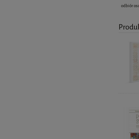
odbiór os
Produ