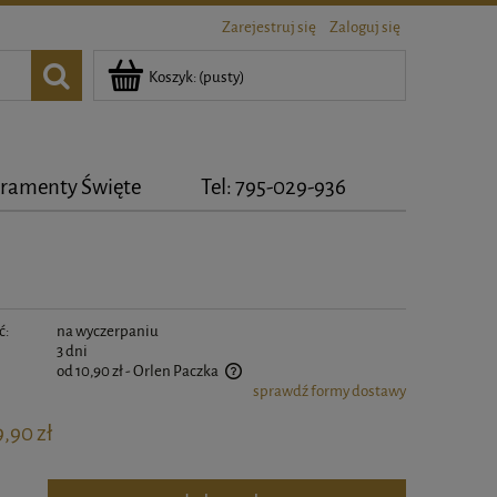
Zarejestruj się
Zaloguj się
Koszyk:
(pusty)
ramenty Święte
Tel: 795-029-936
ć:
na wyczerpaniu
3 dni
od 10,90 zł
- Orlen Paczka
sprawdź formy dostawy
zawiera ewentualnych kosztów płatności
9,90 zł