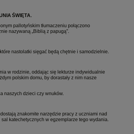
MUNIA ŚWIĘTA.
nionym pallotyńskim tłumaczeniu połączono
cznie nazywaną „Biblią z papugą”.
tóre nastolatki sięgać będą chętnie i samodzielnie.
ia w rodzinie, oddając się lekturze indywidualnie
ażdym polskim domu, by dorastały z nim nasze
dla naszych dzieci czy wnuków.
 dostają znakomite narzędzie pracy z uczniami nad
sal katechetycznych w egzemplarze tego wydania.