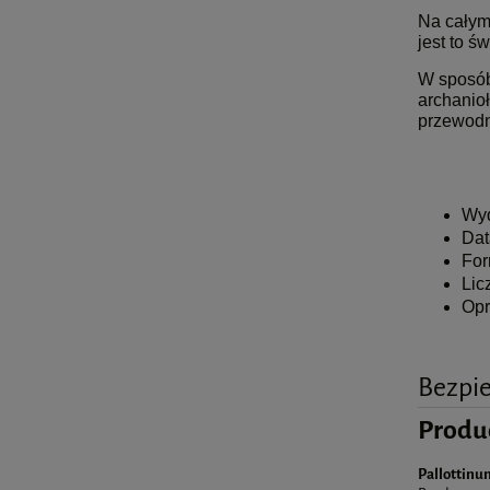
Na całym
jest to ś
W sposób
archanio
przewodn
Wy
Dat
For
Lic
Op
Bezpi
Produ
Pallottinum