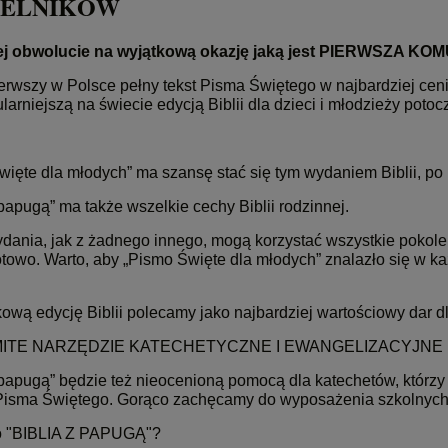
TELNIKÓW
ej obwolucie na wyjątkową okazję jaką jest PIERWSZA KO
ierwszy w Polsce pełny tekst Pisma Świętego w najbardziej ce
larniejszą na świecie edycją Biblii dla dzieci i młodzieży poto
ięte dla młodych” ma szansę stać się tym wydaniem Biblii, po k
 papugą” ma także wszelkie cechy Biblii rodzinnej.
dania, jak z żadnego innego, mogą korzystać wszystkie pokolen
otowo. Warto, aby „Pismo Święte dla młodych” znalazło się w k
kową edycję Biblii polecamy jako najbardziej wartościowy dar 
ITE NARZĘDZIE KATECHETYCZNE I EWANGELIZACYJNE
 papugą” będzie też nieocenioną pomocą dla katechetów, którzy
Pisma Świętego. Gorąco zachęcamy do wyposażenia szkolnych 
o "BIBLIA Z PAPUGĄ"?