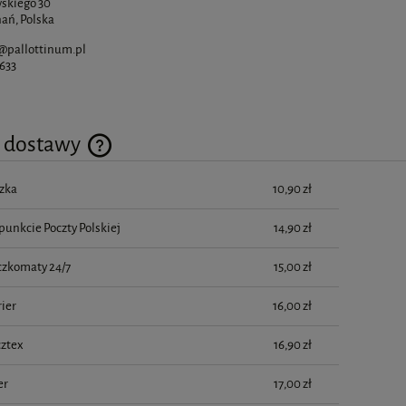
skiego 30
ań, Polska
@pallottinum.pl
 633
y dostawy
zka
10,90 zł
Cena nie zawiera ewentualnych kosztów płatności
punkcie Poczty Polskiej
14,90 zł
czkomaty 24/7
15,00 zł
ier
16,00 zł
cztex
16,90 zł
er
17,00 zł