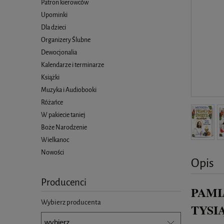
Patron kierowców
Upominki
Dla dzieci
Organizery Ślubne
Dewocjonalia
Kalendarze i terminarze
Książki
Muzyka i Audiobooki
Różańce
W pakiecie taniej
Boże Narodzenie
Wielkanoc
Nowości
Opis
Producenci
PAMI
Wybierz producenta
TYSI