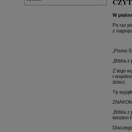
CZY
W piękn
Po raz p
z najpopu
„Pismo Św
„Biblia z
Z tego wy
i wspóln
dzieci.
Tę wyjąt
ZNAKOM
„Biblia z
tekstem 
Dlaczeg