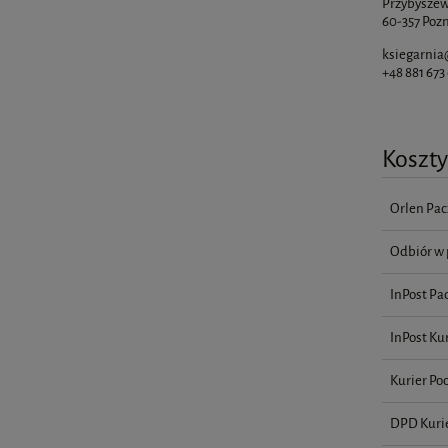
Przybyszew
60-357 Pozn
ksiegarnia
+48 881 673
Koszt
Orlen Pac
Odbiór w 
InPost Pa
InPost Kur
Kurier Po
DPD Kuri