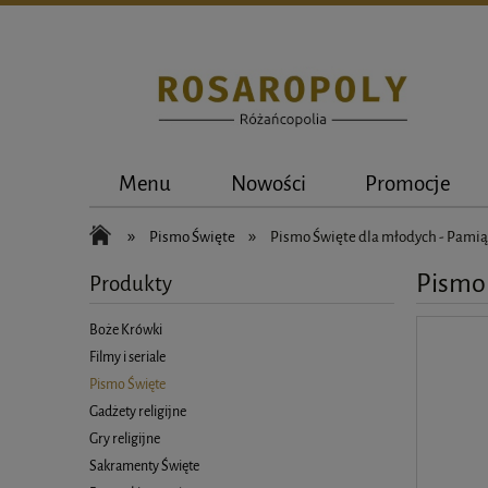
Menu
Nowości
Promocje
»
»
Pismo Święte
Pismo Święte dla młodych - Pami
Pismo 
Produkty
Boże Krówki
Filmy i seriale
Pismo Święte
Gadżety religijne
Gry religijne
Sakramenty Święte