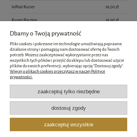
InPost Kurier
16,00 zł
Kurier Pocztex
16,90 zł
Dbamy o Twoją prywatność
DPD Kurier
17,00 zł
Pliki cookies i pokrewne im technologie umożliwiają poprawne
odbiór osobisty
(odbiór w siedzibie firmy)
0,00 zł
działanie strony i pomagają nam dostosować ofertę do Twoich
potrzeb. Możesz zaakceptować wykorzystanie przez nas
wszystkich tych plików i przejść do sklepu lub dostosować użycie
Pomoc
plików do swoich preferencji, wybierając opcję "Dostosuj zgody".
Więcej o plikach cookies przeczytasz w naszej Polityce
prywatności.
Moje konto
zaakceptuj tylko niezbędne
Płatności i dostawa
dostosuj zgody
Informacje
zaakceptuj wszystkie
O nas