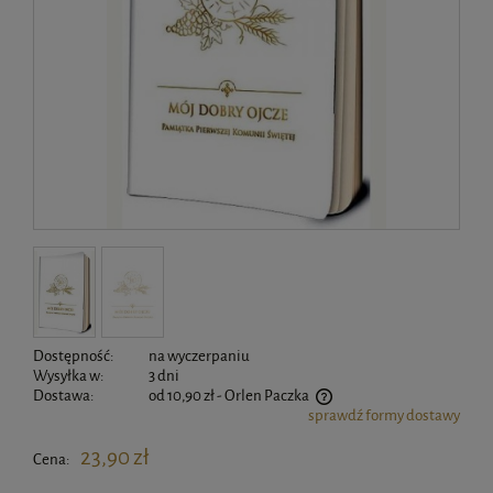
Dostępność:
na wyczerpaniu
Wysyłka w:
3 dni
Dostawa:
od 10,90 zł
- Orlen Paczka
sprawdź formy dostawy
Cena nie zawiera ewentualnych kosztów płatności
23,90 zł
Cena: