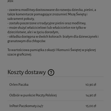
Jezu
.
- zawiera modlitwy dostosowane do rozwoju dziecka, pieśni, a
także komentarze pomagające zrozumieć Mszę Świętą i
sakrament pokuty,
- zostało poszerzone o tradycyjne pieśni oraz modlitwy,
- może służyć właścicielowi lub właścicielce nie tylko w
dzieciństwie, ale i w życiu dorosłym,
- okładka dostępna w dwóch kolorach: białym dla dziewczynek i
granatowym dla chłopców.
To wartościowa pamiątka z okazji I Komunii Świętej w pięknej
szacie graficznej.
Koszty dostawy
Cena nie zawiera ewentualnych kosztów płatności
Orlen Paczka
10,90 zł
Odbiór w punkcie Poczty Polskiej
14,90 zł
InPost Paczkomaty 24/7
15,00 zł