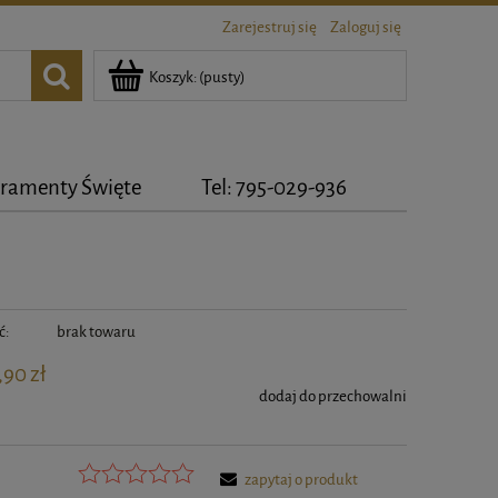
Zarejestruj się
Zaloguj się
Koszyk:
(pusty)
ramenty Święte
Tel: 795-029-936
ć:
brak towaru
,90 zł
dodaj do przechowalni
zapytaj o produkt