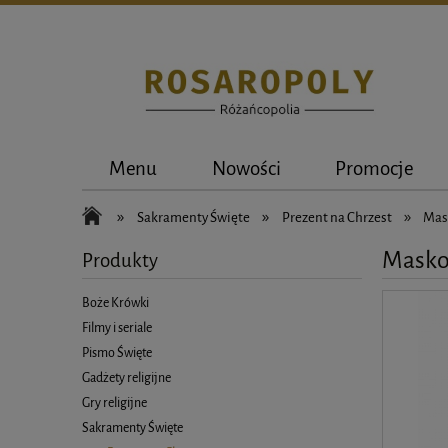
Menu
Nowości
Promocje
»
»
»
Sakramenty Święte
Prezent na Chrzest
Mask
Maskot
Produkty
Boże Krówki
Filmy i seriale
Pismo Święte
Gadżety religijne
Gry religijne
Sakramenty Święte