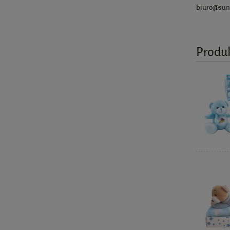
biuro@sun
Produ