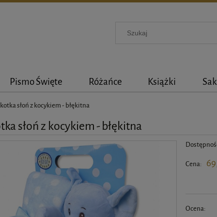
Pismo Święte
Różańce
Książki
Sak
otka słoń z kocykiem - błękitna
ka słoń z kocykiem - błękitna
Dostępnoś
69
Cena:
Ocena: