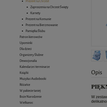
Prezent na Chrzest
Zaproszenia na Chrzest Święty
Karnety
Prezent na Komunie
Prezent na Bierzmowanie
Pamiątka Ślubu
Patron kierowców
Upominki
Dla dzieci
Organizery Ślubne
Dewocjonalia
Kalendarze i terminarze
Opis
Książki
Muzyka i Audiobooki
PIĘK
Różańce
W pakiecie taniej
Boże Narodzenie
W zestaw
delikatno
Wielkanoc