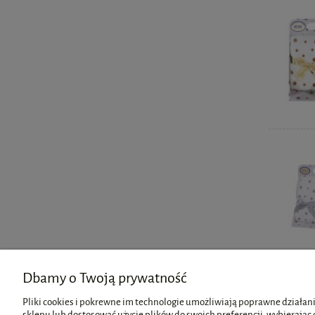
Dbamy o Twoją prywatność
Pliki cookies i pokrewne im technologie umożliwiają poprawne działani
sklepu lub dostosować użycie plików do swoich preferencji, wybierając 