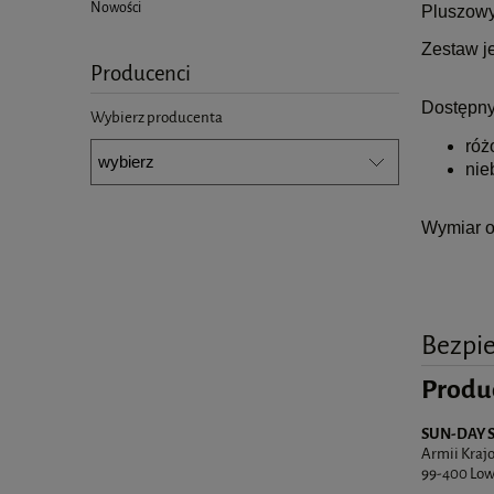
Nowości
Pluszowy 
Zestaw je
Producenci
Dostępny
Wybierz producenta
róż
nie
Wymiar o
Bezpi
Produ
SUN-DAY SP.
Armii Kraj
99-400 Lowi