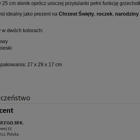
25 cm słonik oprócz uroczej przytulanki pełni funkcję grzechotk
st idealny jako prezent na
Chrzest Święty
,
roczek
,
narodziny
 w dwóch kolorach:
owy
bieski
pakowania: 27 x 29 x 17 cm
eczeństwo
cent
 Z O.O. SP. K.
owej 25
cz, Polska