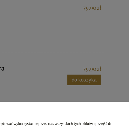
79,90 zł
ra
79,90 zł
do koszyka
tować wykorzystanie przez nas wszystkich tych plików i przejść do