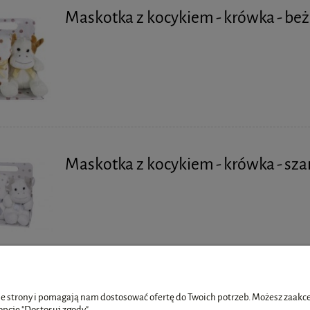
Maskotka z kocykiem - krówka - beż
Maskotka z kocykiem - krówka - sza
e strony i pomagają nam dostosować ofertę do Twoich potrzeb. Możesz zaakcep
opcję "Dostosuj zgody".