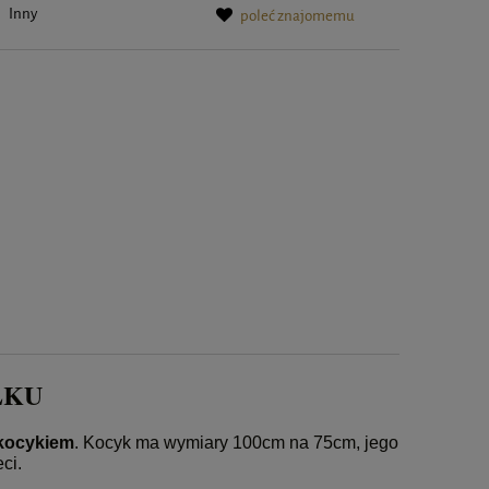
:
Inny
poleć znajomemu
ŁKU
kocykiem
. Kocyk ma wymiary 100cm na 75cm, jego
ci.