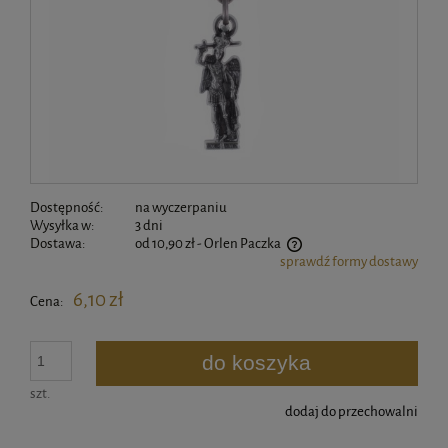
Dostępność:
na wyczerpaniu
Wysyłka w:
3 dni
Dostawa:
od 10,90 zł
- Orlen Paczka
sprawdź formy dostawy
Cena nie zawiera ewentualnych kosztów płatności
6,10 zł
Cena:
do koszyka
szt.
dodaj do przechowalni