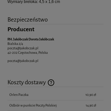
Wymiary breloka: 4,5 x 1,6 cm
Bezpieczeństwo
Producent
P.H. Jakóbczak Dorota Jakóbczak
Bialska 2/4
poczta@jakobczak.pl
42-202 Częstochowa, Polska
poczta@jakobczak.pl
Koszty dostawy
Cena nie zawiera ewentualnych kosztów płatności
Orlen Paczka
10,90 zł
Odbiór w punkcie Poczty Polskiej
14,90 zł