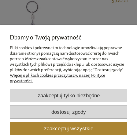
5,00 zł
Dbamy o Twoją prywatność
Pliki cookies i pokrewne im technologie umożliwiają poprawne
działanie strony i pomagają nam dostosować ofertę do Twoich
potrzeb. Możesz zaakceptować wykorzystanie przez nas
wszystkich tych plików i przejść do sklepu lub dostosować użycie
Pomoc
plików do swoich preferencji, wybierając opcję "Dostosuj zgody".
Więcej o plikach cookies przeczytasz w naszej Polityce
prywatności.
Moje konto
zaakceptuj tylko niezbędne
Płatności i dostawa
dostosuj zgody
Informacje
zaakceptuj wszystkie
O nas