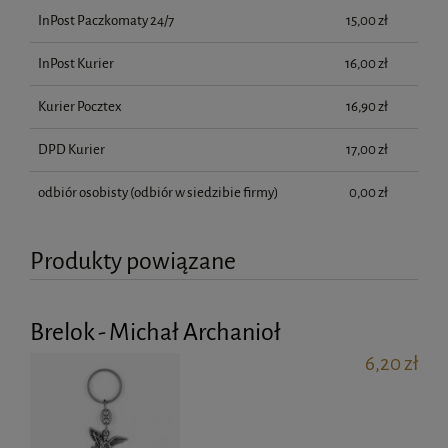
InPost Paczkomaty 24/7
15,00 zł
InPost Kurier
16,00 zł
Kurier Pocztex
16,90 zł
DPD Kurier
17,00 zł
odbiór osobisty
(odbiór w siedzibie firmy)
0,00 zł
Produkty powiązane
Brelok - Michał Archanioł
6,20 zł