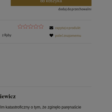
do koszyka
.
dodaj do przechowalni
zapytaj o produkt
:
2 Ryby
poleć znajomemu
iewicz
lm katastroficzny o tym, że zginęło paręnaście