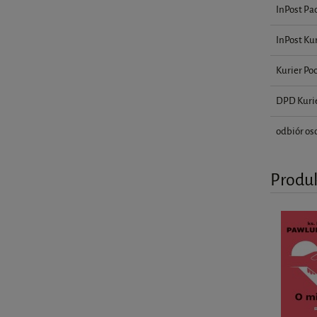
InPost Pa
InPost Kur
Kurier Po
DPD Kuri
odbiór os
Produ