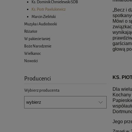
Ks. Dominik Chmielewski SDB
Ks. Piotr Pawlukiewicz
„Becz i 
spotkany
Marcin Zieliński
Mówi o s
Muzyka i Audiobooki
związkac
Różańce
wynikając
prawdziwe
W pakiecie taniej
garściami
Boże Narodzenie
głową po
Wielkanoc
Nowości
Producenci
KS. PI
Dla wiel
Wybierz producenta
Kochany 
Papieskie
współauto
Dortmund
Jego prze
Zmarł w 