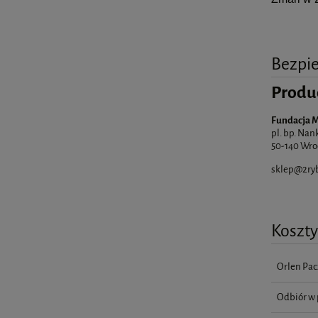
Bezpi
Produ
Fundacja 
pl. bp. Nan
50-140 Wro
sklep@2ryb
Koszt
Orlen Pac
Odbiór w 