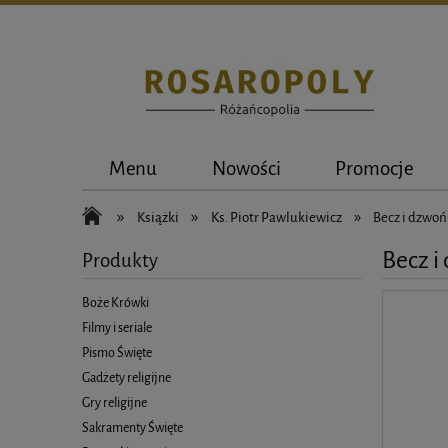
Menu
Nowości
Promocje
»
»
»
Książki
Ks. Piotr Pawlukiewicz
Becz i dzwoń
Becz i
Produkty
Boże Krówki
Filmy i seriale
Pismo Święte
Gadżety religijne
Gry religijne
Sakramenty Święte