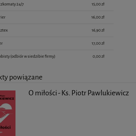
czkomaty 24/7
15,00 zł
ier
16,00 zł
cztex
16,90 zł
er
17,00 zł
obisty
(odbiór w siedzibie firmy)
0,00 zł
kty powiązane
O miłości - Ks. Piotr Pawlukiewicz