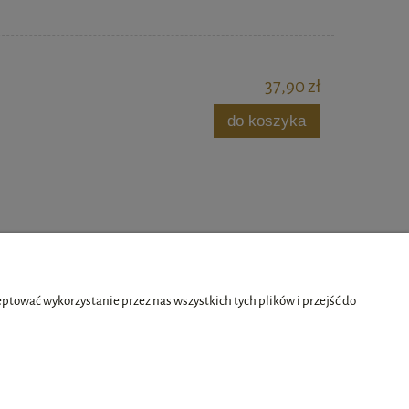
37,90 zł
do koszyka
tować wykorzystanie przez nas wszystkich tych plików i przejść do
O nas
ści
Kontakt i dane firmy
O firmie