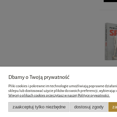
Dbamy o Twoją prywatność
Pliki cookies i pokrewne im technologie umożliwiają poprawne działani
sklepu lub dostosować użycie plików do swoich preferencji, wybierając 
Więcej o plikach cookies przeczytasz w naszej Polityce prywatności.
Pomoc
Moje konto
zaakceptuj tylko niezbędne
dostosuj zgody
za
Zwroty i reklamacje
Twoje zamówienia
Regulamin
Ustawienia konta