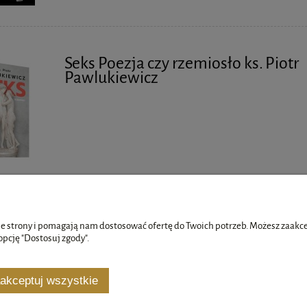
Seks Poezja czy rzemiosło ks. Piotr
Pawlukiewicz
e strony i pomagają nam dostosować ofertę do Twoich potrzeb. Możesz zaakcep
opcję "Dostosuj zgody".
Płatności i dostawa
Informacje
akceptuj wszystkie
Formy płatności
Polityka prywatno
Koszty dostawy