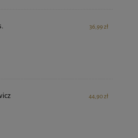
s.
36,99 zł
wicz
44,90 zł