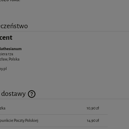
eczeństwo
cent
Mathesianum
kiera 17a
cław, Polska
y.pl
y dostawy
zka
10,90 zł
Cena nie zawiera ewentualnych kosztów płatności
punkcie Poczty Polskiej
14,90 zł