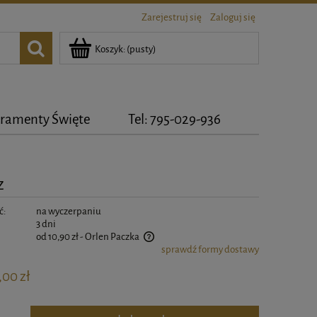
Zarejestruj się
Zaloguj się
Koszyk:
(pusty)
ramenty Święte
Tel: 795-029-936
z
ć:
na wyczerpaniu
3 dni
od 10,90 zł
- Orlen Paczka
sprawdź formy dostawy
zawiera ewentualnych kosztów płatności
,00 zł