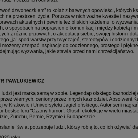
dzwoń dzwoneczkiem” to kolaż z barwnych opowieści, których ks.
ch na przestrzeni życia. Porusza w nich ważne kwestie i nazyw
prawach aktualnych i pewnie też bliskich każdemu: o wyzwaniac
h, o sposobach na poprawienie komunikacji między kobietą i m
ych z różnic płciowych; o akceptacji siebie, swojej historii i d
go „ja” spod warstw przyzwyczajeń, stereotypów i codziennych s
 możemy czerpać inspiracje do codziennego, prostego i piękneg
dejmując wyzwania, jakie stawia przed nami chrześcijaństwo.
OTR PAWLUKIEWICZ
u ludzi jest marką samą w sobie. Legendap olskiego kaznodziej
przez wiernych, ceniony przez innych kaznodziei. Absolwent Ka
j w Krakowie i Uniwersytetu Jagiellońskiego. Autor serii nagrań 
r bestselleru “Czarny humor”. Głosił rekolekcje w wielu miasta
zie, Zurichu, Bernie, Rzymie i Budapeszcie.
słanie “świat potrzebuje ludzi, którzy robią to, co ich ożywia”
2020 roku.