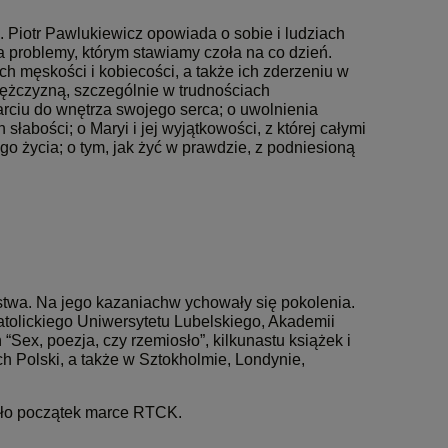
 Piotr Pawlukiewicz opowiada o sobie i ludziach
a problemy, którym stawiamy czoła na co dzień.
h męskości i kobiecości, a także ich zderzeniu w
ężczyzną, szczególnie w trudnościach
otarciu do wnętrza swojego serca; o uwolnienia
łabości; o Maryi i jej wyjątkowości, z której całymi
o życia; o tym, jak żyć w prawdzie, z podniesioną
stwa. Na jego kazaniachw ychowały się pokolenia.
tolickiego Uniwersytetu Lubelskiego, Akademii
“Sex, poezja, czy rzemiosło”, kilkunastu książek i
ch Polski, a także w Sztokholmie, Londynie,
 dało początek marce RTCK.