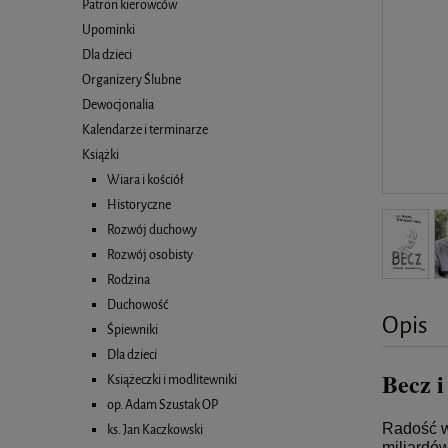
Patron kierowców
Upominki
Dla dzieci
Organizery Ślubne
Dewocjonalia
Kalendarze i terminarze
Książki
Wiara i kościół
Historyczne
Rozwój duchowy
Rozwój osobisty
Rodzina
Duchowość
Opis
Śpiewniki
Dla dzieci
Becz i
Książeczki i modlitewniki
op. Adam Szustak OP
Radość w 
ks. Jan Kaczkowski
miliardów