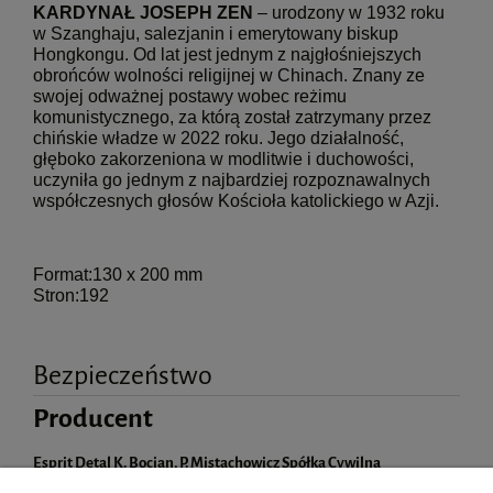
KARDYNAŁ JOSEPH ZEN
– urodzony w 1932 roku
w Szanghaju, salezjanin i emerytowany biskup
Hongkongu. Od lat jest jednym z najgłośniejszych
obrońców wolności religijnej w Chinach. Znany ze
swojej odważnej postawy wobec reżimu
komunistycznego, za którą został zatrzymany przez
chińskie władze w 2022 roku. Jego działalność,
głęboko zakorzeniona w modlitwie i duchowości,
uczyniła go jednym z najbardziej rozpoznawalnych
współczesnych głosów Kościoła katolickiego w Azji.
Format:130 x 200 mm
Stron:192
Bezpieczeństwo
Producent
Esprit Detal K. Bocian, P. Mistachowicz Spółka Cywilna
Władysława Siwka 27A