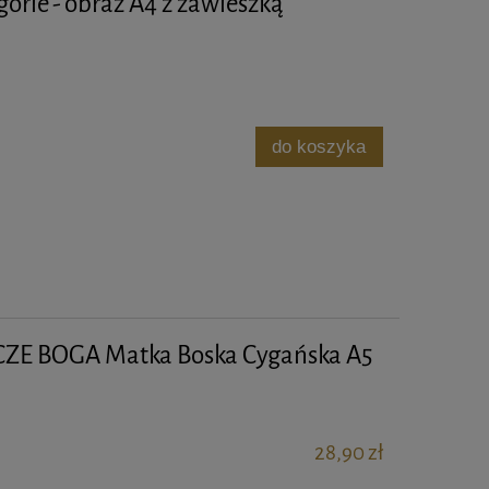
orie - obraz A4 z zawieszką
do koszyka
ZE BOGA Matka Boska Cygańska A5
28,90 zł