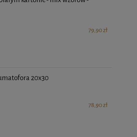
79,90 zł
eumatofora 20x30
78,90 zł