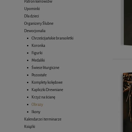
Patron kierowców
Upominki
Dla dzieci
Organizery Ślubne
Dewocjonalia
Chrześcijańskie bransoletki
Koronka
Figurki
Medaliki
Świece liturgiczne
Pozostałe
Komplety kolędowe
Kapliczki Drewniane
Krzyż na ścianę
Obrazy
Ikony
Kalendarze i terminarze
Książki