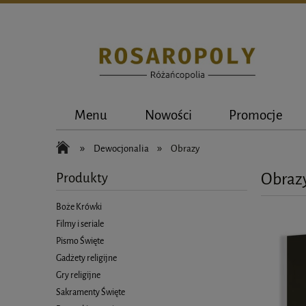
Menu
Nowości
Promocje
»
»
Dewocjonalia
Obrazy
Obraz
Produkty
Boże Krówki
Filmy i seriale
Pismo Święte
Gadżety religijne
Gry religijne
Sakramenty Święte