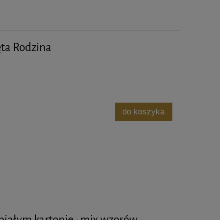
ęta Rodzina
do koszyka
białym kartonie - mix wzorów -