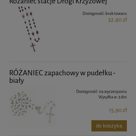
Różaniec stacje Drogi Krzyżowej
Dostępność:
brak towaru
32,90 zł
RÓŻANIEC zapachowy w pudełku -
biały
Dostępność:
na wyczerpaniu
Wysyłka w:
3 dni
15,90 zł
do koszyka