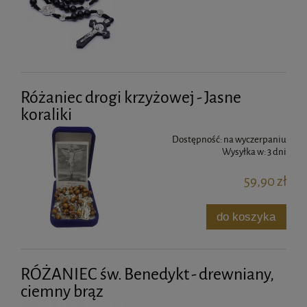
Różaniec drogi krzyżowej - Jasne
koraliki
Dostępność:
na wyczerpaniu
Wysyłka w:
3 dni
59,90 zł
do koszyka
RÓŻANIEC św. Benedykt - drewniany,
ciemny brąz