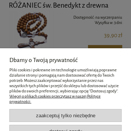
RÓŻANIEC św. Benedykt z drewna
Dostępność:
na wyczerpaniu
Wysyłka w:
3 dni
39,90 zł
do koszyka
Dbamy o Twoją prywatność
Pliki cookies i pokrewne im technologie umożliwiają poprawne
«
1
2
»
działanie strony i pomagają nam dostosować ofertę do Twoich
potrzeb. Możesz zaakceptować wykorzystanie przez nas
wszystkich tych plików i przejść do sklepu lub dostosować użycie
Pomoc
plików do swoich preferencji, wybierając opcję "Dostosuj zgody".
Więcej o plikach cookies przeczytasz w naszej Polityce
prywatności.
Moje konto
zaakceptuj tylko niezbędne
Płatności i dostawa