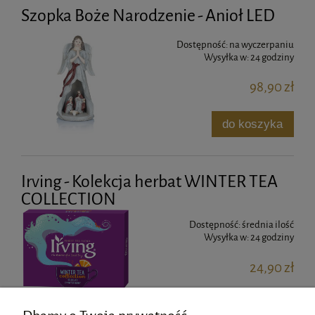
Szopka Boże Narodzenie - Anioł LED
Dostępność:
na wyczerpaniu
Wysyłka w:
24 godziny
98,90 zł
do koszyka
Irving - Kolekcja herbat WINTER TEA
COLLECTION
Dostępność:
średnia ilość
Wysyłka w:
24 godziny
24,90 zł
do koszyka