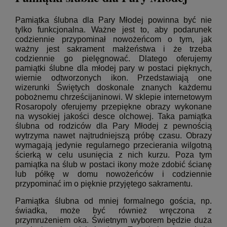
Pamiątka ślubna dla Pary Młodej powinna być nie
tylko funkcjonalna. Ważne jest to, aby podarunek
codziennie przypominał nowożeńcom o tym, jak
ważny jest sakrament małżeństwa i że trzeba
codziennie go pielęgnować. Dlatego oferujemy
pamiątki ślubne dla młodej pary w postaci pięknych,
wiernie odtworzonych ikon. Przedstawiają one
wizerunki Świętych doskonale znanych każdemu
pobożnemu chrześcijaninowi. W sklepie internetowym
Rosaropoly oferujemy przepiękne obrazy wykonane
na wysokiej jakości desce olchowej. Taka pamiątka
ślubna od rodziców dla Pary Młodej z pewnością
wytrzyma nawet najtrudniejszą próbę czasu. Obrazy
wymagają jedynie regularnego przecierania wilgotną
ścierką w celu usunięcia z nich kurzu. Poza tym
pamiątka na ślub w postaci ikony może zdobić ścianę
lub półkę w domu nowożeńców i codziennie
przypominać im o pięknie przyjętego sakramentu.
Pamiątka ślubna od mniej formalnego gościa, np.
świadka, może być również wręczona z
przymrużeniem oka. Świetnym wyborem będzie duża