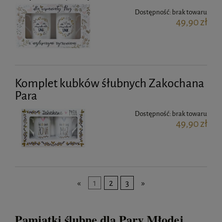
Dostępność:
brak towaru
49,90 zł
Komplet kubków śłubnych Zakochana
Para
Dostępność:
brak towaru
49,90 zł
«
1
2
3
»
Pamiątki ślubne dla Pary Młodej