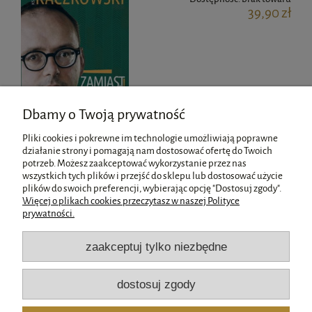
39,90 zł
Dbamy o Twoją prywatność
Pliki cookies i pokrewne im technologie umożliwiają poprawne
działanie strony i pomagają nam dostosować ofertę do Twoich
potrzeb. Możesz zaakceptować wykorzystanie przez nas
wszystkich tych plików i przejść do sklepu lub dostosować użycie
Pomoc
plików do swoich preferencji, wybierając opcję "Dostosuj zgody".
Więcej o plikach cookies przeczytasz w naszej Polityce
prywatności.
Moje konto
zaakceptuj tylko niezbędne
Płatności i dostawa
dostosuj zgody
Informacje