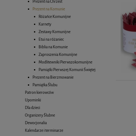
Prezent na Chrzest
Prezent na Komunie
Różańce Komunijne
Karnety
Zestawy Komunijne
Etui na różaniec
Biblia na Komunie
Zaproszenia Komunijne
Modlitewniki Pierwszokomunijne
Pamiątki Pierwszej Komunii Świętej
Prezent na Bierzmowanie
Pamiątka Ślubu
Patron kierowców
Upominki
Dla dzieci
Organizery Ślubne
Dewocjonalia
Kalendarze i terminarze