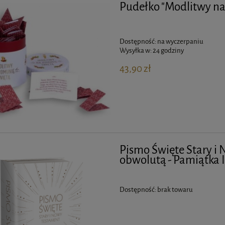
Pudełko "Modlitwy n
Dostępność:
na wyczerpaniu
Wysyłka w:
24 godziny
43,90 zł
Pismo Święte Stary i 
obwolutą - Pamiątka 
Dostępność:
brak towaru