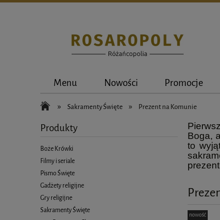
Menu
Nowości
Promocje
»
»
Sakramenty Święte
Prezent na Komunie
Pierwsz
Produkty
Boga, a
to wyj
Boże Krówki
sakrame
Filmy i seriale
prezen
Pismo Święte
Gadżety religijne
Preze
Gry religijne
Sakramenty Święte
nowość