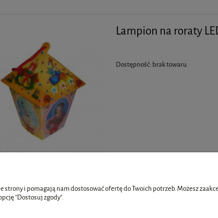
Lampion na roraty L
Dostępność:
brak towaru
e strony i pomagają nam dostosować ofertę do Twoich potrzeb. Możesz zaakcep
opcję "Dostosuj zgody".
Płatności i dostawa
Informacje