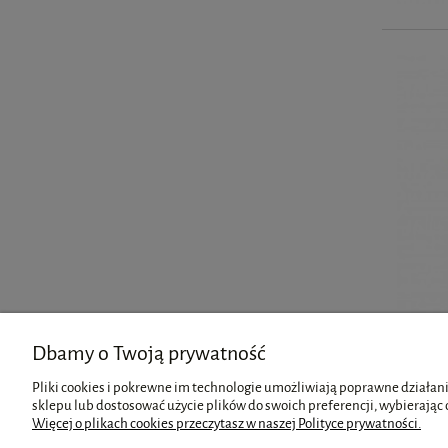
Dbamy o Twoją prywatność
Pliki cookies i pokrewne im technologie umożliwiają poprawne działani
sklepu lub dostosować użycie plików do swoich preferencji, wybierając 
Więcej o plikach cookies przeczytasz w naszej Polityce prywatności.
Pomoc
Moje konto