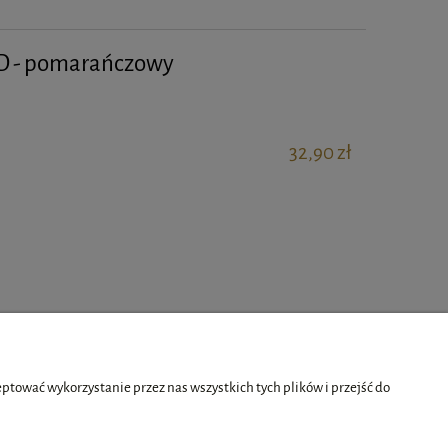
ED - pomarańczowy
32,90 zł
tować wykorzystanie przez nas wszystkich tych plików i przejść do
O nas