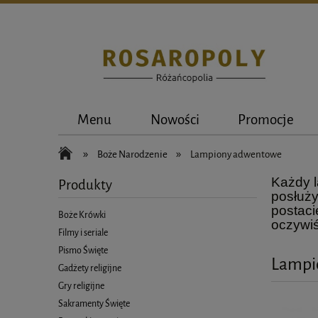
Menu
Nowości
Promocje
»
»
Boże Narodzenie
Lampiony adwentowe
Każdy l
Produkty
posłuży
postaci
Boże Krówki
oczywiś
Filmy i seriale
Pismo Święte
Lampi
Gadżety religijne
Gry religijne
Sakramenty Święte