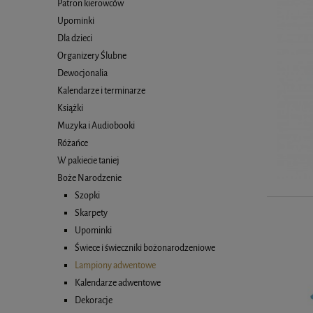
Patron kierowców
Upominki
Dla dzieci
Organizery Ślubne
Dewocjonalia
Kalendarze i terminarze
Książki
Muzyka i Audiobooki
Różańce
W pakiecie taniej
Boże Narodzenie
Szopki
Skarpety
Upominki
Świece i świeczniki bożonarodzeniowe
Lampiony adwentowe
Kalendarze adwentowe
Dekoracje