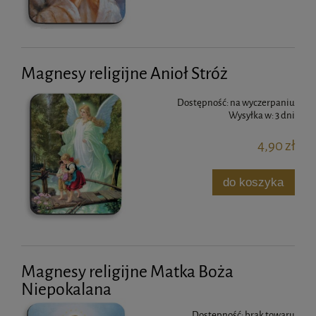
Magnesy religijne Anioł Stróż
Dostępność:
na wyczerpaniu
Wysyłka w:
3 dni
4,90 zł
do koszyka
Magnesy religijne Matka Boża
Niepokalana
Dostępność:
brak towaru