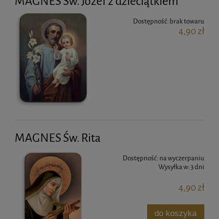
MAGNES Św. Jóżef z dzieciątkiem
Dostępność:
brak towaru
4,90 zł
MAGNES Św. Rita
Dostępność:
na wyczerpaniu
Wysyłka w:
3 dni
4,90 zł
do koszyka