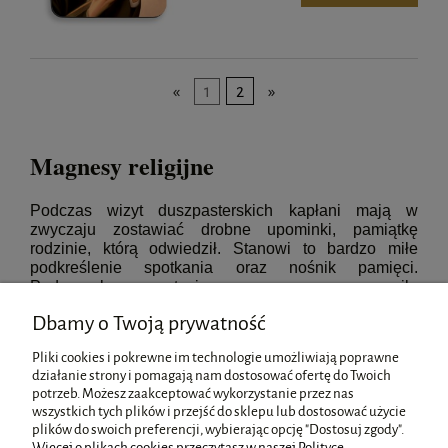
«
1
2
»
Magnesy religijne
Podczas wizyt duszpasterskich kapłani mają w
zwyczaju zostawiać drobne upominki, pamiątkę
rodzinie, którą odwiedził. Stanowi to bardzo miłe
podkreślenie spotkania oraz nośnik pamięci.
Podarunek w postaci magnesu na pewno miło
zaskoczy wiernych ciekawą formą, nowoczesnym
Dbamy o Twoją prywatność
podejściem do tradycji. Nasza oferta bogata jest w
magnesy z wizerunkami Świętych, jak i również takie,
Pliki cookies i pokrewne im technologie umożliwiają poprawne
które przedstawiają Świętą Rodzinę czy Jezusa
działanie strony i pomagają nam dostosować ofertę do Twoich
Chrystusa.
potrzeb. Możesz zaakceptować wykorzystanie przez nas
wszystkich tych plików i przejść do sklepu lub dostosować użycie
Pomoc
plików do swoich preferencji, wybierając opcję "Dostosuj zgody".
Więcej o plikach cookies przeczytasz w naszej Polityce