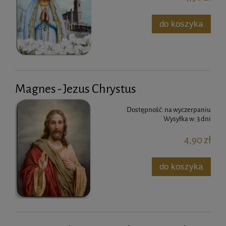
do koszyka
Magnes - Jezus Chrystus
Dostępność:
na wyczerpaniu
Wysyłka w:
3 dni
4,90 zł
do koszyka