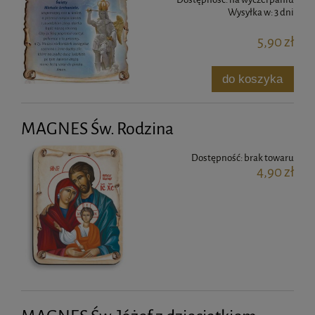
Wysyłka w:
3 dni
5,90 zł
do koszyka
MAGNES Św. Rodzina
Dostępność:
brak towaru
4,90 zł