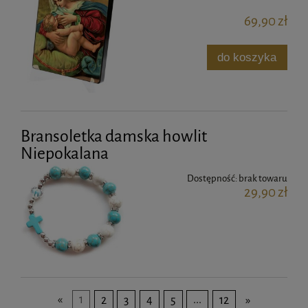
69,90 zł
do koszyka
Bransoletka damska howlit
Niepokalana
Dostępność:
brak towaru
29,90 zł
«
1
2
3
4
5
...
12
»