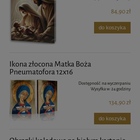
84,90 zł
do koszyka
Ikona złocona Matka Boża
Pneumatofora 12x16
Dostępność:
na wyczerpaniu
Wysyłka w:
24 godziny
134,90 zł
do koszyka