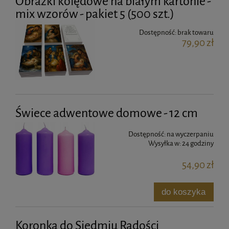
Obrazki kolędowe na białym kartonie -
mix wzorów - pakiet 5 (500 szt.)
Dostępność:
brak towaru
79,90 zł
Świece adwentowe domowe - 12 cm
Dostępność:
na wyczerpaniu
Wysyłka w:
24 godziny
54,90 zł
do koszyka
Koronka do Siedmiu Radości