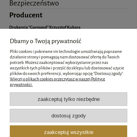
Bezpieczeństwo
Producent
Drukarnia "Garmond" Krzysztof Kubara
Św. Jadwigi 141
42-200 Częstochowa, Polska
Dbamy o Twoją prywatność
sklep@kubaradewocjonalia.pl
Pliki cookies i pokrewne im technologie umożliwiają poprawne
działanie strony i pomagają nam dostosować ofertę do Twoich
potrzeb. Możesz zaakceptować wykorzystanie przez nas
wszystkich tych plików i przejść do sklepu lub dostosować użycie
Pomoc
plików do swoich preferencji, wybierając opcję "Dostosuj zgody".
Więcej o plikach cookies przeczytasz w naszej Polityce
prywatności.
Moje konto
zaakceptuj tylko niezbędne
Płatności i dostawa
dostosuj zgody
Informacje
zaakceptuj wszystkie
O nas