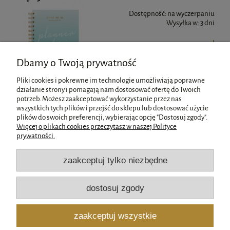
Dostępność:
na wyczerpaniu
Wysyłka w:
3 dni
42,90 zł
Dbamy o Twoją prywatność
do koszyka
Pliki cookies i pokrewne im technologie umożliwiają poprawne
działanie strony i pomagają nam dostosować ofertę do Twoich
potrzeb. Możesz zaakceptować wykorzystanie przez nas
wszystkich tych plików i przejść do sklepu lub dostosować użycie
Pomoc
plików do swoich preferencji, wybierając opcję "Dostosuj zgody".
Więcej o plikach cookies przeczytasz w naszej Polityce
prywatności.
Moje konto
zaakceptuj tylko niezbędne
Płatności i dostawa
dostosuj zgody
Informacje
zaakceptuj wszystkie
O nas