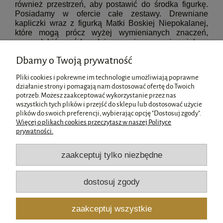
również przestrzeń, aby postawić do środka figurkę.
Posiadamy w ofercie całe zestawy. Drewniane
kapliczki wraz z figurką Matki Boskiej Niepokalanej,
które mogą prócz wyżej wymienianych znaczeń,
przyozdobić ogród nadając mu inny wymiar piękna.
Wyobraźmy sobie ogród pełen życia, kolorów
Dbamy o Twoją prywatność
wypełniających go kwiatów, w którym na uboczu
wśród cienia jawi się drewniana kapliczka, czy jest
Pliki cookies i pokrewne im technologie umożliwiają poprawne
większy wymiar spokoju i piękna, którym obdarować
działanie strony i pomagają nam dostosować ofertę do Twoich
możemy własny dom?
potrzeb. Możesz zaakceptować wykorzystanie przez nas
wszystkich tych plików i przejść do sklepu lub dostosować użycie
Pomoc
plików do swoich preferencji, wybierając opcję "Dostosuj zgody".
Więcej o plikach cookies przeczytasz w naszej Polityce
prywatności.
Moje konto
zaakceptuj tylko niezbędne
Płatności i dostawa
dostosuj zgody
Informacje
zaakceptuj wszystkie
O nas