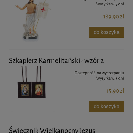
Wysyłka w:
3 dni
189,90 zł
do koszyka
Szkaplerz Karmelitański - wzór 2
Dostępność:
na wyczerpaniu
Wysyłka w:
3 dni
15,90 zł
do koszyka
Świecznik Wielkanocny Jezus