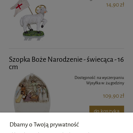
14,90 zł
Szopka Boże Narodzenie - świecąca - 16
cm
Dostępność:
na wyczerpaniu
Wysyłka w:
24 godziny
109,90 zł
do koszyka
Dbamy o Twoją prywatność