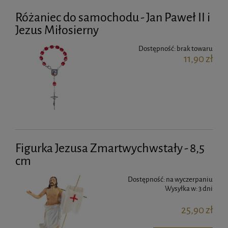
Różaniec do samochodu - Jan Paweł II i
Jezus Miłosierny
Dostępność:
brak towaru
11,90 zł
Figurka Jezusa Zmartwychwstały - 8,5
cm
Dostępność:
na wyczerpaniu
Wysyłka w:
3 dni
25,90 zł