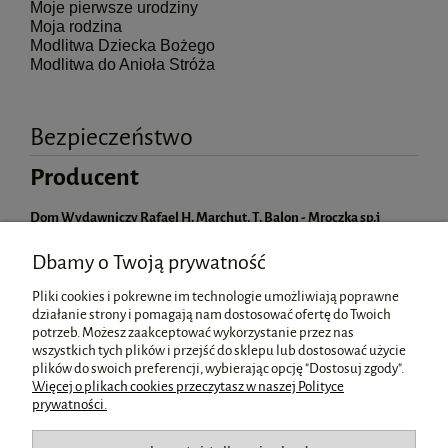
Moje pierwsze urodziny
Moja rodzina
Modlitwa Dziecka Bożego
Modlitwa do Anioła Stróża
Bezpieczeństwo
Producent
Dom Wydawniczy Rafael H. Marchut, T. Balon - Mroczka sp.j
Grzegórzecka 25
31-532 Kraków, Polska
Dbamy o Twoją prywatność
rafael@rafael.pl
Pliki cookies i pokrewne im technologie umożliwiają poprawne
działanie strony i pomagają nam dostosować ofertę do Twoich
potrzeb. Możesz zaakceptować wykorzystanie przez nas
wszystkich tych plików i przejść do sklepu lub dostosować użycie
Pomoc
plików do swoich preferencji, wybierając opcję "Dostosuj zgody".
Więcej o plikach cookies przeczytasz w naszej Polityce
prywatności.
Moje konto